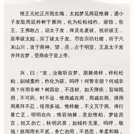
惟王元祀正月既生魄，太姒梦见商廷惟棘，迺小
子发取周廷梓树于厥间，化为松柏棫柞。寤惊，告
王。王弗敢占，诏太子发，俾灵名葼祓。祝祈祓王，
巫率祓太姒，宗丁祓太子发。币告宗祊社稷，祈于六
末山川，攻于商神。望，烝，占于明堂。王及太子发
并拜吉梦，受商命于皇上帝。
兴，曰：“发，汝敬听吉梦。朋棘俦梓，梓松松
柏，副棫
㯱
柞，柞化为获。呜呼！何警非朋？何戒非
商？何用非树？树因欲，不违材。如天降疾，旨味既
用，不可药。时不远，惟商戚在周，周戚在商。择用
周果拜不忍，绥用多福。惟梓敝，不义芃于商。俾行
量亡乏，明明在向，惟容纳棘，意欲惟柏。梦徒庶
言，矧又勿亡，秋明武畏，如棫柞无堇。呜呼，敬
哉！朕闻周长不贰，务亡勿用，不惎思，卑柔和顺，