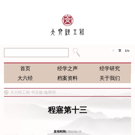
简
繁
EN
首页
经学之声
经学研究
大六经
档案资料
关于我们
大六经工程/
书百篇/
逸周书
程寤第十三
发布时间:
2022-02-18