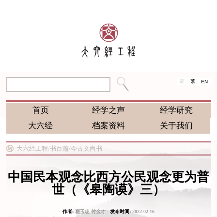
简
繁
EN
首页
经学之声
经学研究
大六经
档案资料
关于我们
大六经工程/
书百篇/
今古文尚书
中国民本观念比西方公民观念更为普
世（《皋陶谟》三）
作者:
翟玉忠 付金才
发布时间:
2022-02-16