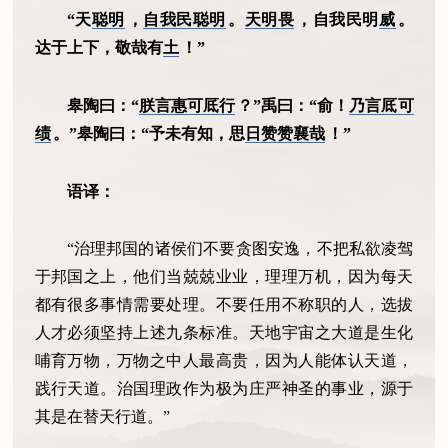
“天
聪明
，
自我民聪明
。
天明畏
，自我民明
威
。
达于上下，敬哉有
土
！”
皋陶曰：“
朕言惠可厎行
？”禹曰：“俞！
乃言厎可
绩
。”皋陶曰：“予未有知，思
日赞赞襄哉
！”
语译：
“治理邦国的诸侯们不要贪图安逸，不把私欲凌驾
于邦国之上，他们当兢兢业业，理理万机，因为每天
都有很多事情需要处理。不要任用不称职的人，选拔
人才必须坚持上述九条标准。天地宇宙之大道是生化
哺育万物，万物之中人最高贵，因为人能体认天道，
践行天道。治国理政作为极为庄严神圣的事业，源于
其是在替天行道。”