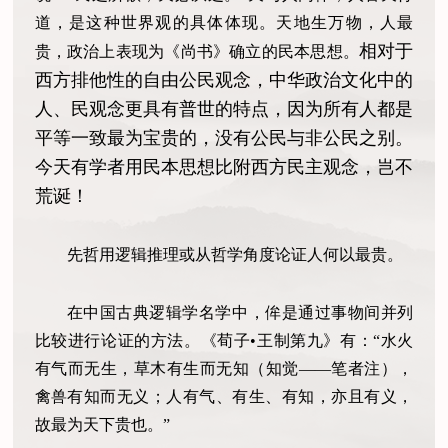
道，是这种世界观的具体体现。天地生万物，人最
相对于
贵，政治上表现为《尚书》确立的民本思想。
西方排他性的自由公民观念，中华政治文化中的
人、民观念更具有普世的特点，因为所有人都是
平等一致最为宝贵的，没有公民与非公民之别。
今天有学者用民本思想比附西方民主观念，岂不
荒诞！
先哲用逻辑推理或从哲学角度论证人何以最贵。
在中国古典逻辑学名学中，侔是通过事物间并列
比较进行论证的方法。《荀子•王制第九》有：“水火
有气而无生，草木有生而无知（知觉——笔者注），
禽兽有知而无义；人有气、有生、有知，亦且有义，
故最为天下贵也。”