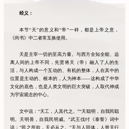
经义：
本节“天”的意义和“帝”一样，都是上帝之意，
《尚书》中二者常互换使用。
天是主宰一切的至高力量。与西方全知全能、远
离人间的上帝不同，先贤将天（帝）融入了人的生
活，与人构成一个互动的、有机的整体，人在其中的
位置是主动的、根本的，人为神本——这构成了中华
文化的底色，也是人类文明的巨大突破，人取代神成
为宇宙观念的中心。
文中说：“天工，人其代之。”“天聪明，自我民聪
明。天明畏，自我民明威。”武王伐纣《泰誓》词中
说：“民之所欲，天必从之。”天与人同体，人替天行