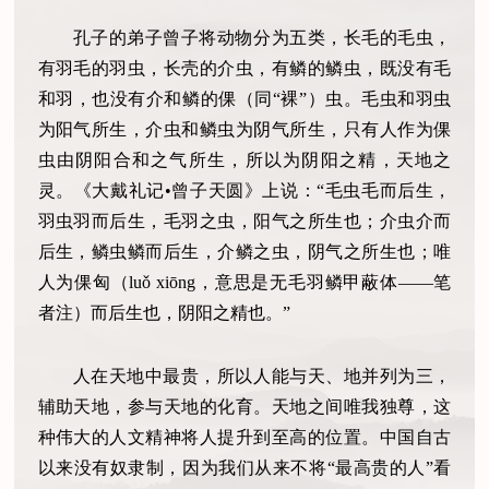
孔子的弟子曾子将动物分为五类，长毛的毛虫，
有羽毛的羽虫，长壳的介虫，有鳞的鳞虫，既没有毛
和羽，也没有介和鳞的倮（同“裸”）虫。毛虫和羽虫
为阳气所生，介虫和鳞虫为阴气所生，只有人作为倮
虫由阴阳合和之气所生，所以为阴阳之精，天地之
灵。《大戴礼记•曾子天圆》上说：“毛虫毛而后生，
羽虫羽而后生，毛羽之虫，阳气之所生也；介虫介而
后生，鳞虫鳞而后生，介鳞之虫，阴气之所生也；唯
人为倮匈（luǒ xiōng，意思是无毛羽鳞甲蔽体——笔
者注）而后生也，阴阳之精也。”
人在天地中最贵，所以人能与天、地并列为三，
辅助天地，参与天地的化育。天地之间唯我独尊，这
种伟大的人文精神将人提升到至高的位置。中国自古
以来没有奴隶制，因为我们从来不将“最高贵的人”看