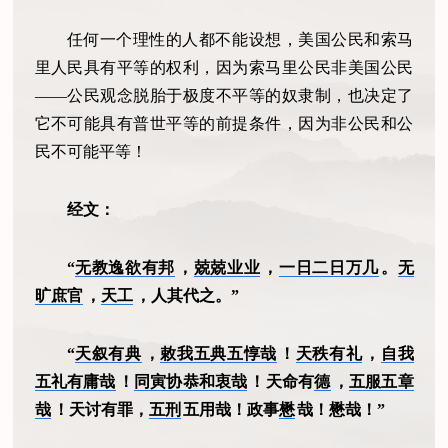
任何一个理性的人都不能设想，美国公民和索马
里人民具有平等的权利，因为索马里公民非美国公民
——公民观念脱胎于极度不平等的奴隶制，也决定了
它不可能具有普世平等的前提条件，因为非公民和公
民不可能平等！
经文：
“
无教逸欲有邦
，
兢兢业业
，
一日二日万几
。
无
旷庶官
，
天工
，人其代之。”
“
天叙有典
，
敕我五典五惇哉
！
天秩有礼
，
自我
五礼有庸哉
！
同寅协恭和衷哉
！天命有
德
，
五服五章
哉
！天讨有罪，
五刑
五用哉！政事
懋
哉！懋哉！”