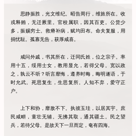
思静振胜，光文维纪。昭告周行，维旌所在。收
戎释贿，无迁厥里。官校属职，因其百吏。公货少
多，振赐穷士。救瘠补病，赋均田布。命夫复服，用
捐忧耻。孤寡无告，获厚咸喜。
咸问外戚，书其所在，迁同氏姓，位之宗子。率
用十五，绥用士女，教用显允，若得父母。宽以政
之，孰云不听？听言靡悔，遵养时晦，晦明遂语，于
时允武。死思复生，生思复所。人知不弃，爱守正
户。
上下和协，靡敌不下。执彼玉珪，以居其宇。庶
民咸畊，童壮无辅。无拂其取，通其疆土。民之望
兵，若待父母。是故天下一旦而定，奄有四海。