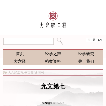
简
繁
EN
首页
经学之声
经学研究
大六经
档案资料
关于我们
大六经工程/
书百篇/
逸周书
允文第七
发布时间:
2022-02-12