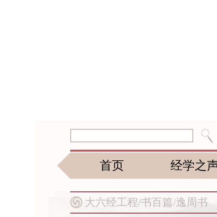
首页
经学之
大六经工程/
书百篇/
逸周书