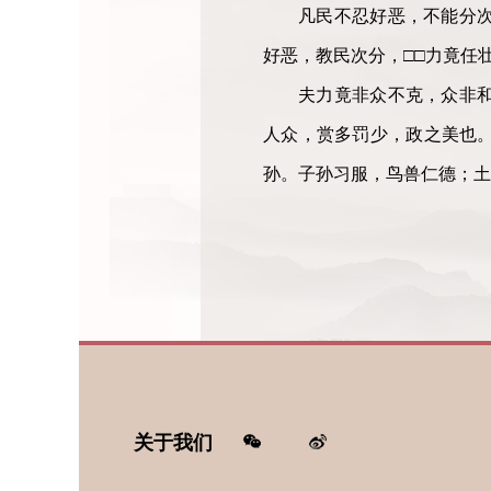
凡民不忍好恶，不能分
好恶，教民次分，□
□
力竟任
夫力竟非众不克，众非
人众，赏多罚少，政之美也
孙。子孙习服，鸟兽仁德；土
关于我们