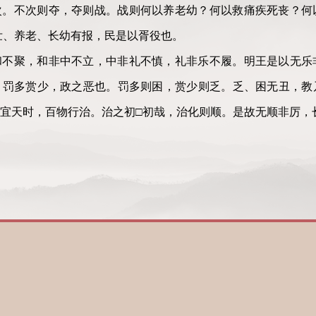
次。不次则夺，夺则战。战则何以养老幼？何以救痛疾死丧？何
壮、养老、长幼有报，民是以胥役也。
和不聚，和非中不立，中非礼不慎，礼非乐不履。明王是以无乐
。罚多赏少，政之恶也。罚多则困，赏少则乏。乏、困无丑，教
宜天时，百物行治。治之初□初哉，治化则顺。是故无顺非厉，