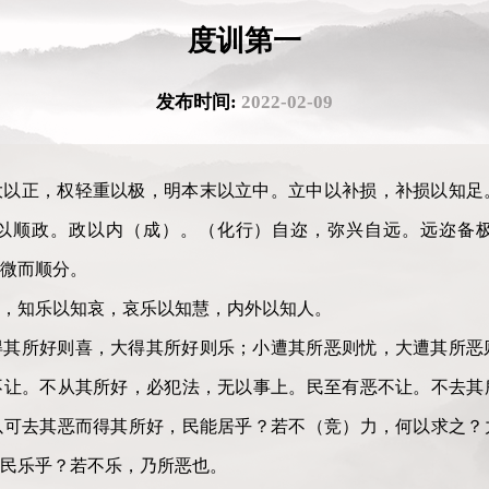
度训第一
发布时间:
2022-02-09
大以正，权轻重以极，明本末以立中。立中以补损，补损以知足
以顺政。政以内（成）。（化行）自迩，弥兴自远。远迩备
微而顺分。
，知乐以知哀，哀乐以知慧，内外以知人。
得其所好则喜，大得其所好则乐；小遭其所恶则忧，大遭其所恶
不让。不从其所好，必犯法，无以事上。民至有恶不让。不去其
以可去其恶而得其所好，民能居乎？若不（竞）力，何以求之？
民乐乎？若不乐，乃所恶也。