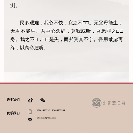
测。
民多艰难，我心不快，戾之不
□
□
。无父母能生，
无君不能生。吾中心念絓，莫我或听，吾恐罪之
□
□
身。我之不
□
，
□
□
是失，而邦受其不宁。吾用做毖再
终，以寓命逹听。
关于我们
13801309232、13683537539
联系我们
alexzhaid@163.com