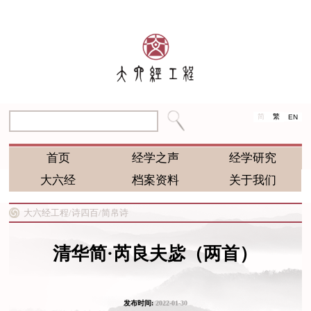
简
繁
EN
首页
经学之声
经学研究
大六经
档案资料
关于我们
大六经工程/
诗四百/
简帛诗
清华简·芮良夫毖（两首）
发布时间:
2022-01-30