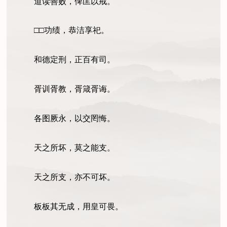
道读善败，俾匡以戒。
□
□
功绩，恭洁享祀。
和德定刑，正百有司。
胥训胥教，胥箴胥诲。
各图厥永，以交罔悔。
天之所坏，莫之能支。
天之所支，亦不可坏。
板板其无成，用皇可畏。