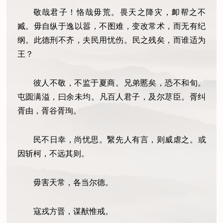
敬哉君子！恪哉毋荒。
畏天之降灾，卹帮之不
臧。
毋自纵于逸以嚣，不图难，变改常术，而无有纪
纲。
此德刑不齐，夫民用忧伤。
民之残矣，而谁适为
王？
彼人不敬，不监于夏商。
兄弟慝矣，恐不和旬。
屯圆满溢，曰余未均。
凡百人君子，及尔荩臣。
胥纠
胥由，胥谷胥珣。
民不日幸，尚忧思。
繄先人有言，则威虐之。
或
因斩柯，不远其则。
毋害天常，各当尔德。
寇戎方晋，谋猷惟戒。