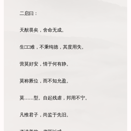
二启曰：
天猷畏矣，舍命无成。
生
□
□
难，不秉纯德，其度用失。
营莫好安，情于何有静。
莫称厥位，而不知允盈。
莫……型。自起残虐，邦用不宁。
凡惟君子，尚监于先旧。