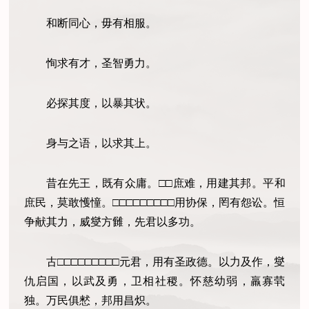
和断同心，毋有相服。
恂求有才，圣智勇力。
必探其度，以暴其状。
身与之语，以求其上。
昔在先王，既有众庸。□□
庶难，用建其邦。
平和
庶民，莫敢㦜憧。
□□□□□□□□□
用协保，罔有怨讼。恒
争献其力，威燮方雠，先君以多功。
古□□□
□□□□□□
元君，用有圣政德。以力及作，燮
仇启国，以武及勇，卫相社稷。怀慈幼弱，羸寡茕
独。万民俱慭，邦用昌炽。