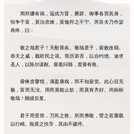
周邦骤有祸，寇戎方晋，厥辟、御事各营其身，
恒争于富，莫治庶难，莫恤邦之不宁。芮良夫乃作毖
再终，曰：
敬之哉君子！天猷畏矣。
敬哉君子，寤败改繇。
恭天之威，载听民之谣。
简历若否，以自约缋。
迪求
圣人，以陈尔谋猷。
毋羞问繇，度毋有咎。
毋惏贪㺒惃，满盈康戏，而不知寤觉。
此心目无
极，富而无淣。
用而莫能止欲，而莫肯齐好。
尚桓桓
敬哉！顾彼后复。
君子而受简，万民之咎。
所而弗敬，譬之若重载
以行崝。
险莫之扶导，其由不摄停。