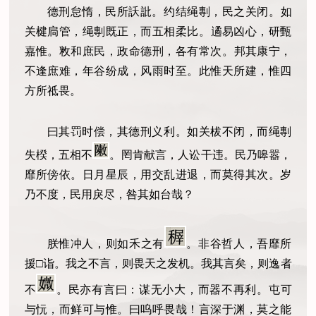
德刑怠惰，民所訞䚹。
约结绳剸，民之关闭。
如
关楗扃管，绳剸既正，而五相柔比。
遹易凶心，研甄
嘉惟。
敉和庶民，政命德刑，各有常次。
邦其康宁，
不逢庶难，年谷纷成，风雨时至。此惟天所建，惟四
方所祗畏。
曰其罚时偿，其德刑义利。如关柭不闭，而绳剸
失楑，五相不
。罔肯献言，人讼干违。民乃嗥嚣，
靡所傍依。日月星辰，用交乱进退，而莫得其次。岁
乃不度，民用戾尽，咎其如台哉？
朕惟冲人，则如禾之有
。
非谷哲人，吾靡所
援
□
诣。
我之不言，则畏天之发机。
我其言矣，则逸者
不
。
民亦有言曰：谋无小大，而器不再利。
屯可
与忨，而鲜可与惟。
曰呜呼畏哉！言深于渊，莫之能