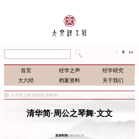
简
繁
EN
首页
经学之声
经学研究
大六经
档案资料
关于我们
大六经工程/
诗四百/
简帛诗
清华简·周公之琴舞·文文
发布时间:
2022-01-30