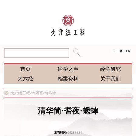
简
繁
EN
首页
经学之声
经学研究
大六经
档案资料
关于我们
大六经工程/
诗四百/
简帛诗
清华简·耆夜·蟋蟀
发布时间:
2022-01-30