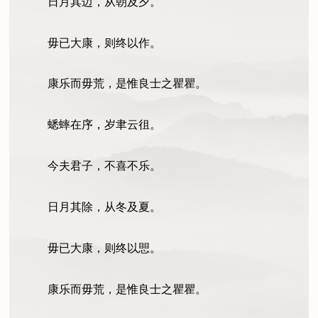
日月其迈，从朝及夕。
毋已大康，则终以作。
康乐而毋荒，是惟良士之瞿瞿。
蟋蟀在序，岁聿云徂。
今夫君子，不喜不乐。
日月其除，从冬及夏。
毋已大康，则终以愳。
康乐而毋荒，是惟良士之瞿瞿。