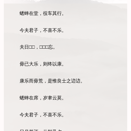
蟋蟀在堂，役车其行。
今夫君子，不喜不乐。
夫日□□，□□□忘。
毋已大乐，则终以康。
康乐而毋荒，是惟良士之䢍䢍。
蟋蟀在席，岁聿云莫。
今夫君子，不喜不乐。