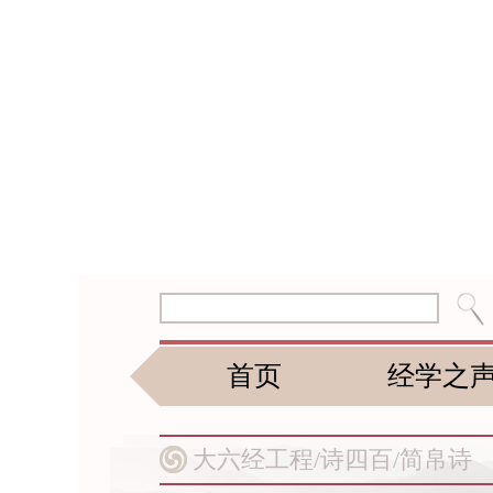
首页
经学之
大六经工程/
诗四百/
简帛诗