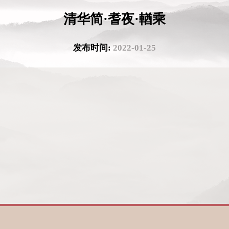
清华简·耆夜·輶乘
发布时间:
2022-01-25