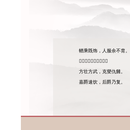
輶乘既饰，人服余不胄。
𠭯士奋刃，繄民之秀。
方壮方武，克燮仇雠。
嘉爵速饮，后爵乃复。