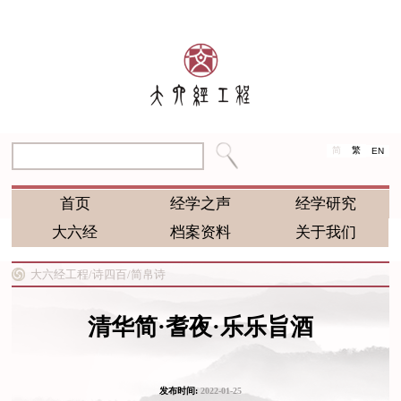
简
繁
EN
首页
经学之声
经学研究
大六经
档案资料
关于我们
大六经工程/
诗四百/
简帛诗
清华简·耆夜·乐乐旨酒
发布时间:
2022-01-25