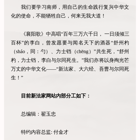
我们要学习南师，用自己的生命践行复兴中华文
化的使命，不能牺牲自己，何来无我大道！
《襄阳歌》中高唱“百年三万六千日， 一日须倾三
百杯”的李白，曾发愿要与闻名天下的酒器“舒州杓
（sháo，同：勺）、力士铛（chēng）”共生死，“舒州
杓，力士铛，李白与尔同死生。”我们亦将以身殉光芒
万丈的中华文化——“新法家、大六经、吾曹与尔同死
生！”
目前新法家网站内部分工如下：
总编辑：翟玉忠
特约内容总监: 付金才