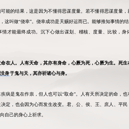
知可能的结果，这是因为不懂得思谋度量。若不懂得思谋度量，
，这叫做“侥幸”。侥幸成功是天赐好运而已。能够推知事情的
事情才能最终成功。沉下心做出谋划、稽核、度量、比较，身
取命在人。人有天命，其亦有身命，心厥为死，心厥为生。死生
没身
于鬼与天，其亦祈诸心与身。
疾病是鬼在作祟，但人也可以“取命”。人有天所决定的命，也
天决定，也会因为心而发生改变。君、公、侯、王、庶人、平民
要向自己的身心上祈求。