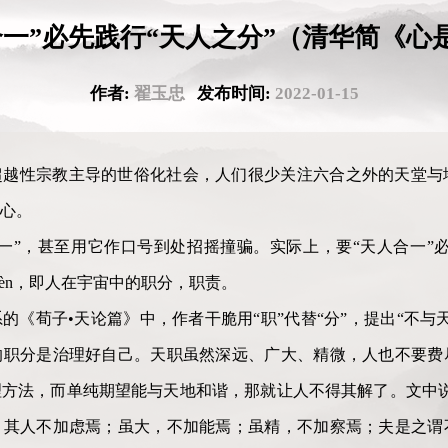
合一”必先践行“天人之分”（清华简《心
作者:
翟玉忠
发布时间:
2022-01-15
超越性宗教主导的世俗化社会，人们很少关注六合之外的天堂与
心。
一”，甚至用它作口号到处招摇撞骗。实际上，要“天人合一”必
作fèn，即人在宇宙中的职分，职责。
的《荀子•天论篇》中，作者干脆用“职”代替“分”，提出“不与
的职分是治理好自己。天职虽然深远、广大、精微，人也不要费
方法，而单纯期望能与天地和谐，那就让人不得其解了。文中说
，其人不加虑焉；虽大，不加能焉；虽精，不加察焉；夫是之谓