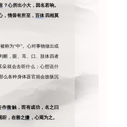
谅
？心所出小大，因名若响。
心，情毋有所至，
百体
四相莫
被称为“中”。心对事物做出或
判断，眼、耳、口、肢体四者
耳朵就会去听什么；心想说什
那么各种身体器官就会放纵沉
妄作
衡
触，而有成功，名之曰
视听，在善之
攈
，心焉为之。