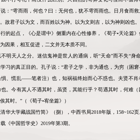
说：“雩而雨，何也？曰：无何也，犹不雩而雨也。日月食而救
。故君子以为文，而百姓以为神。以为文则吉，以为神则凶也。
行的起点，《心是谓中》侧重内在心性修养，《荀子•天论篇》
为因果，相互促进，二文并无本质不同。
不明天人之分。迷信鬼神是世人的通病，听“天命”而不失“身
学习的真正目的。孔子说：“君子之学，非为通也，为穷（困窘
恐惧、慌乱——笔者注）也，知祸福终始而心不惑也。夫贤不肖
命也。今有其人不遇其时，虽贤，其能行乎？苟遇其时，何难（
俟其时。”（《荀子•宥坐篇》）
华大学藏战国竹简》（捌），中西书局2018年版，158~16
载《中国哲学史》2019年第3期。