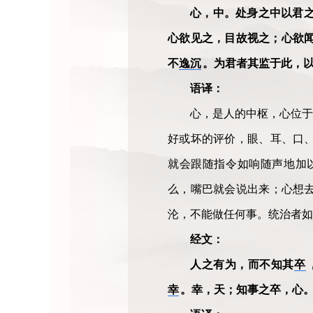
心，中。处身之中以君
心欲见之，目故视之；心欲
不
逸沉
。为君者其监于此，
语译：
心，是人的中枢，心位于
好或坏的评价，眼、耳、口
就会跟随指令如响随声地加
么，嘴巴就会说出来；心想
沦，不能做任何事。统治者如
经文：
人之有为，而不知其
卒
幸
。幸，天；知事之卒，心