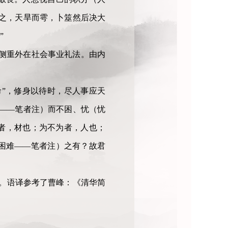
之，天旱而雩，卜筮然后决大
”
侧重外在社会事业礼法。由内
命”，修身以待时，尽人事应天
——笔者注）而不困、忧（忧
者，材也；为不为者，人也；
困难——笔者注）之有？故君
2页。语译参考了曹峰：《清华简