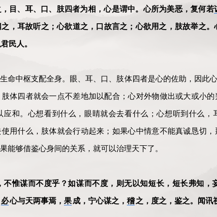
之，目、耳、口、肢四者为相，心是谓中。心所为美恶，复何若
闻之，耳故听之；心欲道之，口故言之；心欲用之，肢故举之。
以君民人。
生命中枢支配全身。眼、耳、口、肢体四者是心的佐助，因此心
、肢体四者就会一点不差地加以配合；心对外物做出或大或小的
以应和。心想看到什么，眼睛就会去看什么；心想听到什么，
去使用什么，肢体就会行动起来；如果心中情意不能真诚恳切，
果能够借鉴心身间的关系，就可以治理天下了。
，不惟谋而不度乎？如谋而不度，则无以知短长，短长弗知，
。
必
心与天两事焉，
果
成，宁心谋之，
稽
之，度之，鉴之。闻讯