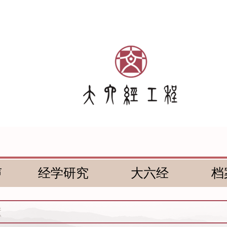
声
经学研究
大六经
档
献