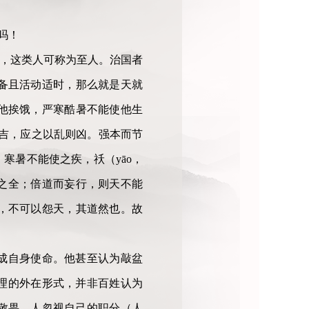
吗！
”，这类人可称为至人。治国者
备且活动适时，那么就是天就
他挨饿，严寒酷暑不能使他生
吉，应之以乱则凶。强本而节
寒暑不能使之疾，祅（yāo，
之全；倍道而妄行，则天不能
，不可以怨天，其道然也。故
成自身使命。他甚至认为敲盆
理的外在形式，并非百姓认为
敬畏。人忽视自己的职分（人