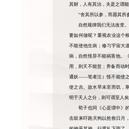
其财，人有其治，夫是之谓能
“舍其所以参，而愿其所
自然规律我们无法改变。
要如何做呢？重视农业这个
不能使他生病；修习宇宙大
病，自然怪异不能祸害他。《
用，则天不能贫；养备而动时
通妖——笔者注）怪不能使
使之吉。故水旱未至而饥，
明于天人之分，则可谓至人矣
荀子也同《心是谓中》
击鼓来吓跑天狗以抢救日月，
的神乎其神。行雩礼下雨了