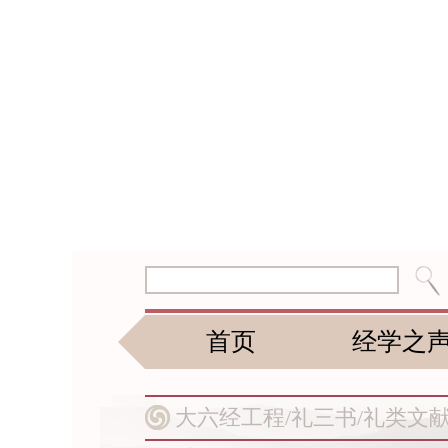
首页
经学之
大六经工程/
礼三书/
礼类文