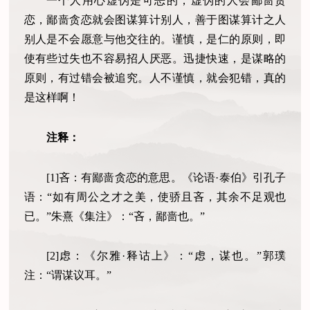
一个人用心虚伪是可恶的，虚伪的人会鄙啬贪
恋，鄙啬贪恋就会图谋算计别人，善于图谋算计之人
别人是不会愿意与他交往的。谨慎，是仁的原则，即
使有些过失也不容易招人厌恶。迅捷快速，是谋略的
原则，有过错会被追究。人不谨慎，就会犯错，真的
是这样啊！
注释：
[1]
吝：有鄙啬贪恋的意思。《论语·泰伯》引孔子
语：“如有周公之才之美，使骄且吝，其余不足观也
已。”朱熹《集注》：“吝，鄙啬也。”
[2]
虑：《尔雅·释诂上》：“虑，谋也。”郭璞
注：“谓谋议耳。”