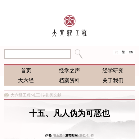
简
繁
EN
首页
经学之声
经学研究
大六经
档案资料
关于我们
大六经工程/
礼三书/
礼类文献
十五、凡人伪为可恶也
作者:
翟玉忠
发布时间:
2022-01-15