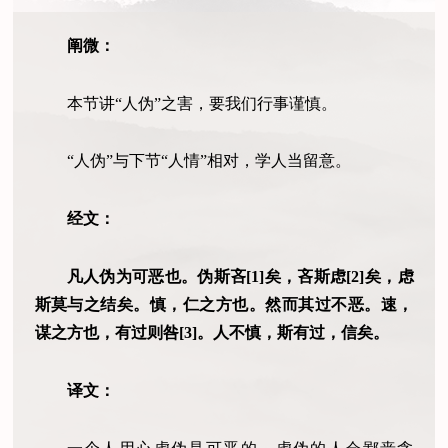
阐微：
本节讲“人伪”之害，要我们行事谨慎。
“人伪”与下节“人情”相对，学人当留意。
经文：
凡人伪为可恶也。伪斯吝
[1]
矣，吝斯虑
[2]
矣，虑
斯莫与之结矣。慎，仁之方也。然而其过不恶。速，
谋之方也，有过则咎
[3]
。人不慎，斯有过，信矣。
译文：