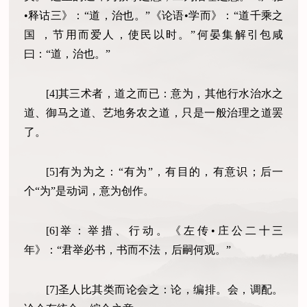
•释诂三》：“道，治也。”《论语•学而》：“道千乘之
国 ，节用而爱人，使民以时。”何晏集解引包咸
曰：“道，治也。”
[4]其三术者，道之而已：意为，其他行水治水之
道、御马之道、艺地务农之道，只是一般治理之道罢
了。
[5]有为为之：“有为”，有目的，有意识；后一
个“为”是动词，意为创作。
[6]举：举措、行动。《左传•庄公二十三
年》：“君举必书，书而不法，后嗣何观。”
[7]圣人比其类而论会之：论，编排。会，调配。