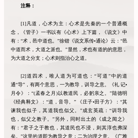
注释：
[1]凡道，心术为主：心术是先秦的一个普通概
念，《管子》一书以有《心术》上下篇，《说文》中
有：“术，邑中道也。”徐锴《说文系传•通论》云：“邑
中道而术，大道之派也。”显然，术也有道的的意思，
为大道之分支；心术则指治心之道。
[2]道四术，唯人道为可道也：“可道”中的道
通“导”，有两个意思，一为教导，训导之意。《礼 记•
月令》：“(孟春之月)以教道民，必躬亲之。”陆德明
《经典释文》：“道，音导。” 《庄子•田子方》：“其
谏我也似子，其道我也似父。”成玄英疏：“训导我
也，似父之教子。”另外，同时出土的《成之闻之》
有：“君子之于教也，其道民也不浸，则其淳也弗深
矣。”这里的道即为教导之意；二为治理之意。《广雅