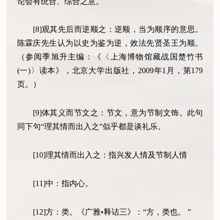
论会有统合、综合之意。
[8]观其先后而逆顺之：逆顺，当为顺序的意思。
陈霖庆先生认为以史为鉴为逆，效法先贤圣王为顺。
（参阅季旭升主编：《〈上海博物馆藏战国楚竹书
(一)〉读本》，北京大学出版社，2009年1月，第179
页。）
[9]体其义而节文之：节文，意为节制文饰。此句
同下句“理其情而出入之”似乎都是谈礼乐。
[10]理其情而出入之：指兴发人情及节制人情
[11]中：指内心。
[12]方：类。《广雅•释诂三》：“方，类也。 ”