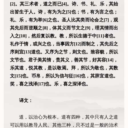
[2]。其三术者，道之而已[4]。诗、书、礼、乐，其始
出皆生于人。诗，有为为之[5]也；书，有为言之也；
礼、乐，有为举[6]之也。圣人比其类而论会之[7]，观
其先后而逆顺之[8]，体其义而节文之[9]，理其情而出
入之[10]，然后复以教。教，所以生德于中[11]者也。
礼作于情，或兴之也，当事因方[12]而制之，其先后之
序则宜[13]道也。又序为之节，则文也。致容貌，所以
文节也。君子美其情，贵其义，善其节，好其容[14]，
乐其道，悦其教，是以敬焉。拜，所以为敬也，其数
文[15]也。币帛，所以为信与征[16]也，其辞宜道也。
笑，喜之浅泽[17]也。乐，喜之深泽也。
译文：
道，以治心为根本。道有四种，其中只有人之道
可以用以教导人民。其他三种，只不过是一般的治术