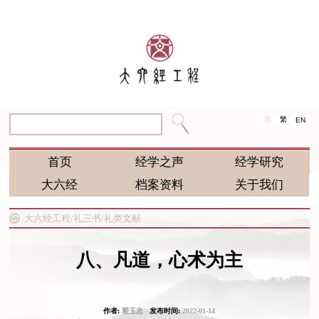
简
繁
EN
首页
经学之声
经学研究
大六经
档案资料
关于我们
大六经工程/
礼三书/
礼类文献
八、凡道，心术为主
作者:
翟玉忠
发布时间:
2022-01-14