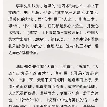
李零先生认为，这里的“道四术”为心术，加上下
文的诗、书、礼乐。他说：“其中第一术是‘心术’即心
理感化的方法，而‘心术’属于‘人道’，其他三术，
即‘诗’、‘书’、‘礼乐’，它们都是从心术派生，并受心
术指导。”（李零：《上博楚简三篇校读记》，中国人
民大学出版社，2009年，第126页。）李先生没有看到
礼乐能“教其人者也”，也是人道。这与“其三术者，道
之而已”似相矛盾。
池田知久先生将“天道”、“地道”、“鬼道”、“人
道”认为是“道四术”，他引用《周易•谦卦彖
传》：“谦，亨。天道下济而光明，地道卑而上行。天
道亏盈而益谦，地道变盈而流谦，鬼神害盈而福谦，
人道恶盈而好谦。谦尊而光，卑而不可逾，君子之终
也。”《韩诗外传》、《说苑》中也有类似的话，（参
阅池田知久：《池田知久简帛研究论集》，曹峰译，