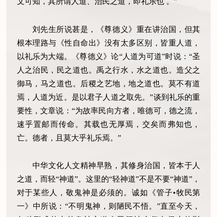
文可知，其所谓人道、治民之道，即礼乐也 。”
刘先生所说甚是，《尊德义》重在讲治国，但其
根本理路与《性自命出》没有太多区别，皆重人道，
以礼乐为大端。《尊德义》论“人道为可道”时说：“圣
人之治民，民之道也。禹之行水，水之道也。造父之
御马，马之道也。后稷之艺地，地之道也。莫不有道
焉，人道为近。是以君子人道之取先。”谈到礼乐的重
要性，文章说：“为故率民向方者，唯德可，德之流，
速乎置邮而传命。其载也无厚焉，交矣而弗知也，
亡。德者，且莫大乎礼乐焉。”
中华文化人文精神早熟，其修身治国，皆本于人
之道，而轻“神道”。这里的“轻神道”不是不要“神道”，
对于某些人，敬鬼神是必须的。诚如《管子•牧民第
一》中所说：“不明鬼神，则陋民不悟。”直至今天，