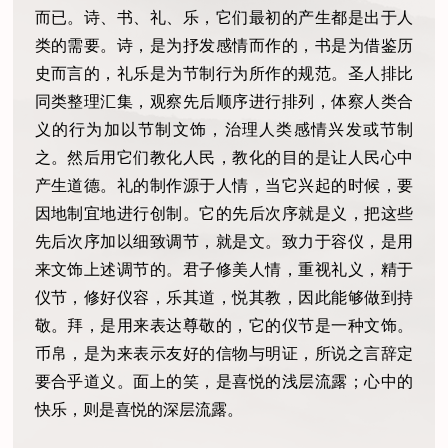
而已。诗、书、礼、乐，它们最初的产生都是出于人
类的需要。诗，是为抒发感情而作的，书是为借鉴历
史而言的，礼乐是为节制行为所作的规范。圣人排比
同类整理汇集，观察先后顺序进行排列，体察人类合
义的行为加以节制文饰，治理人类感情兴发或节制
之。然后用它们教化人民，教化的目的是让人民心中
产生道德。礼的制作源于人情，当它兴起的时候，要
因地制宜地进行创制。它的先后次序就是义，把这些
先后次序加以细致调节，就是文。致力于容仪，是用
来文饰上述调节的。君子修美人情，重视礼义，精于
仪节，修好仪容，乐其道，悦其教，因此能够做到持
敬。拜，是用来表达尊敬的，它的仪节是一种文饰。
币帛，是为来表示友好的信物与明证，所说之言辞定
要合乎道义。面上的笑，是喜悦的浅层流露；心中的
快乐，则是喜悦的深层流露。