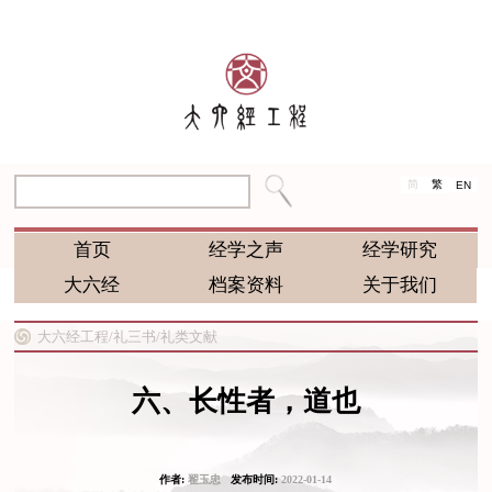
简
繁
EN
首页
经学之声
经学研究
大六经
档案资料
关于我们
大六经工程/
礼三书/
礼类文献
六、长性者，道也
作者:
翟玉忠
发布时间:
2022-01-14