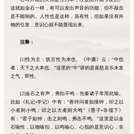
这就如金石一样，有可以发出声音的功能，但不敲击
是不能响的。人性也是这样，虽有性，但如果没有外
物的引发，意识心就不能显现出来。
注释：
[1]性为主：犹言性为本也。《中庸》云：“中也
者，天下之大本也。”这里的“中”讲的是喜怒哀乐未发
之气，即性。
[2]金石之有声，弗扣不鸣：先秦诸子常用此喻。
比如《礼记•学记》中有：“善待问者如撞钟，叩之以
小者则小鸣；叩之以大者则大鸣”《墨子•非儒下》
有：“君子如钟，击之则鸣，弗击不鸣。”这里是以金
石喻性，以物喻扣，以鸣喻心。心指的是意识心，非