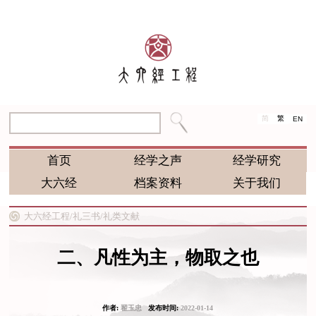
简
繁
EN
首页
经学之声
经学研究
大六经
档案资料
关于我们
大六经工程/
礼三书/
礼类文献
二、凡性为主，物取之也
作者:
翟玉忠
发布时间:
2022-01-14