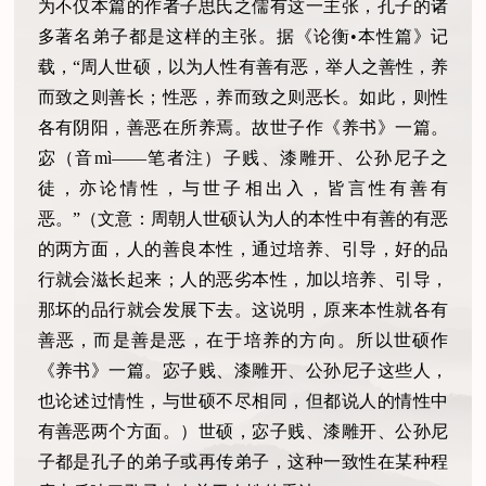
为不仅本篇的作者子思氏之儒有这一主张，孔子的诸
多著名弟子都是这样的主张。据《论衡•本性篇》记
载，“周人世硕，以为人性有善有恶，举人之善性，养
而致之则善长；性恶，养而致之则恶长。如此，则性
各有阴阳，善恶在所养焉。故世子作《养书》一篇。
宓（音mì——笔者注）子贱、漆雕开、公孙尼子之
徒，亦论情性，与世子相出入，皆言性有善有
恶。”（文意：周朝人世硕认为人的本性中有善的有恶
的两方面，人的善良本性，通过培养、引导，好的品
行就会滋长起来；人的恶劣本性，加以培养、引导，
那坏的品行就会发展下去。这说明，原来本性就各有
善恶，而是善是恶，在于培养的方向。所以世硕作
《养书》一篇。宓子贱、漆雕开、公孙尼子这些人，
也论述过情性，与世硕不尽相同，但都说人的情性中
有善恶两个方面。）世硕，宓子贱、漆雕开、公孙尼
子都是孔子的弟子或再传弟子，这种一致性在某种程