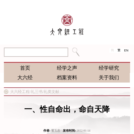
简
繁
EN
首页
经学之声
经学研究
大六经
档案资料
关于我们
大六经工程/
礼三书/
礼类文献
一、性自命出，命自天降
作者:
翟玉忠
发布时间:
2022-01-14