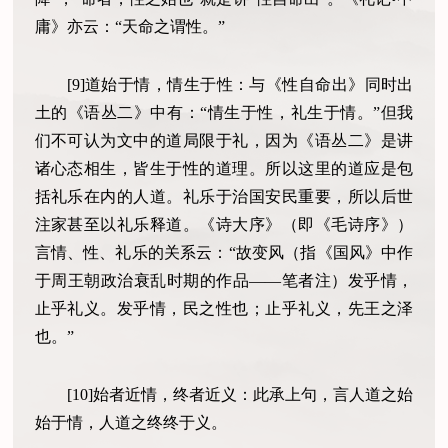
庸》亦云：“天命之谓性。”
[9]道始于情，情生于性：与《性自命出》同时出
土的《语丛二》中有：“情生于性，礼生于情。”但我
们不可认为文中的道局限于礼，因为《语丛二》是讲
诸心态相生，皆生于性的道理。所以这里的道应是包
括礼乐在内的人道。礼乐于治国安民重要，所以后世
注家甚至以礼乐释道。《诗大序》（即《毛诗序》）
言情、性、礼乐的关系云：“故变风（指《国风》中作
于周王朝政治衰乱时期的作品——笔者注）发乎情，
止乎礼义。发乎情，民之性也；止乎礼义，先王之泽
也。”
[10]始者近情，终者近义：此承上句，言人道之始
始于情，人道之终终于义。