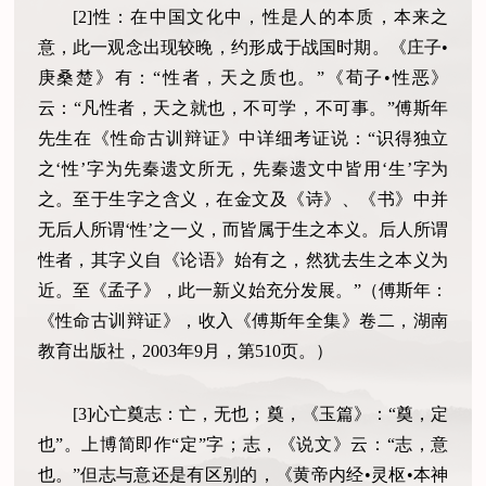
[2]性：在中国文化中，性是人的本质，本来之
意，此一观念出现较晚，约形成于战国时期。《庄子•
庚桑楚》有：“性者，天之质也。”《荀子•性恶》
云：“凡性者，天之就也，不可学，不可事。”傅斯年
先生在《性命古训辩证》中详细考证说：“识得独立
之‘性’字为先秦遗文所无，先秦遗文中皆用‘生’字为
之。至于生字之含义，在金文及《诗》、《书》中并
无后人所谓‘性’之一义，而皆属于生之本义。后人所谓
性者，其字义自《论语》始有之，然犹去生之本义为
近。至《孟子》，此一新义始充分发展。”（傅斯年：
《性命古训辩证》，收入《傅斯年全集》卷二，湖南
教育出版社，2003年9月，第510页。）
[3]心亡奠志：亡，无也；奠，《玉篇》：“奠，定
也”。上博简即作“定”字；志，《说文》云：“志，意
也。”但志与意还是有区别的，《黄帝内经•灵枢•本神