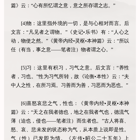
篇》云：“心有所忆谓之意，意之所存谓之志。”
[4]物：这里指外境的一切，是与心相对而言。后
文言：“凡见者之谓物。”《史记•乐书》有：“人心之
动，物使之然。”《黄帝内经•灵枢•本神篇》云：“所以
任（有当，事之意——笔者注）物者谓之心。”
[5]习：这里有积习，习气之意。后文言：“养性
者，习也。”性为习气所转，故《论衡•本性》云：“夫
中人之性，在所习焉。习善而为善，习恶而为恶也。”
[6]喜怒哀悲之气，性也：《黄帝内经•灵枢•本神
篇》云：“天之在我者德也，地之在我者气也，德流气
薄（迫也，侵也——笔者注）而生者也。”古人将喜、
怒、哀、悲未发的状态称为气，从本质上说即是性。
气（性）已发即为情。《左传•昭公二十五年》上