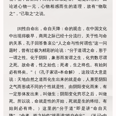
论述心物一元，心物相感而生的道理，故有“物取
之”，“己取之”之说。
[8]性自命出，命自天降：命的观念，在中国文化
中出现得极早，商周之际已经十分流行。关于性与命
的关系，孔子回答鲁哀公“人之命与性何谓也”这一问
题时，曾有过极为精彩的论说：“分于道谓之命，形于
一谓之性。化于阴阳，象形而发谓之生，化穷数尽谓
之死。故命者，性之始也；死者，生之终也。有始则
必有终矣。”（《孔子家语•本命解》，这段话大意是
说：天地自然之道而化生出来的就是命，人禀受阴阳
之气而形成不同的个性就是性。由阴阳变化而来，有
一定形体发出来，叫做生；阴阳变化穷尽之后，叫做
死。所以说，命就是性的开始，死就是生的终结。有
始则必有终。）这里的“分于道”即是讲“命自天
降”，“命者，性之始也”就是讲“性自命出”。《礼记•中