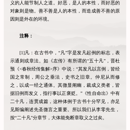
义的人能节制人之道。好恶，是人的本性，而好恶的
对象则是物。善不善是人的本性，而造成善不善的原
因则是外在的环境。
注释：
[1]凡：在古书中，“凡”字是发凡起例的标志，表
示通则或章法。如《左传》有所谓的“五十凡”，晋杜
预《<春秋经传集解>序》中说：“其发凡以言例，皆经
国之常制，周公之垂法，史书之旧章。仲尼从而修
之，以成一经之通体。其微显阐幽，裁成义类者，皆
据旧例而发义，指行事以正褒贬。”《性自命出》中有
二十凡，连贯成篇，这种体例于古书十分罕见，亦足
见斯编阐述先圣微言之重要。所以我们从李零先生，
按“二十凡”分章节，大体能免断章取义之过矣。