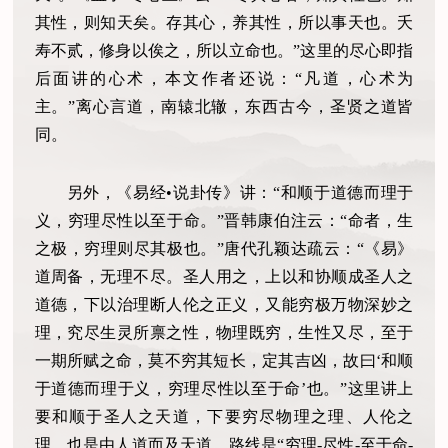
其性，则知天矣。存其心，养其性，所以事天也。夭
寿不贰，修身以俟之，所以立命也。”这里的尽心即指
后面讲的心术，本文作者还说：“凡道，心术为
主。”离心言道，南辕北辙，东西古今，圣贤之道皆
同。
另外，《易经•说卦传》讲：“和顺于道德而理于
义，穷理尽性以至于命。”晋韩康伯注云：“命者，生
之极，穷理则尽其极也。”唐代孔颖达疏云：“《易》
道周备，无理不尽。圣人用之，上以和协顺成圣人之
道德，下以治理断人伦之正义，又能穷极万物深妙之
理，究尽生灵所禀之性，物理既穷，生性又尽，至于
一期所赋之命，莫不穷其短长，定其吉凶，故曰‘和顺
于道德而理于义，穷理尽性以至于命’也。”这里讲上
要和顺于圣人之天道，下要穷尽物理之理、人伦之
理。也是由人道而及天道，路线是“穷理-尽性-至于命-