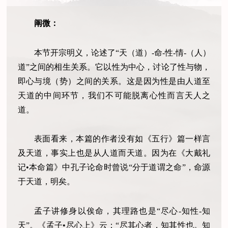
阐微：
本节开宗明义，论述了“天（道）-命-性-情-（人）
道”之间的相生关系。它以性为中心，讨论了性与物，
即心与境（势）之间的关系。这是因为性是由人道至
天道的中间环节，我们不可能脱离心性而言天人之
道。
表面看来，本篇的作者没有如《五行》篇一样言
及天道，事实上也是从人道而天道。因为在《大戴礼
记•本命篇》中孔子论命时曾说“分于道谓之命”，命源
于天道，明矣。
孟子讲修身以俟命，其理路也是“尽心-知性-知
天”。《孟子•尽心上》云：“尽其心者，知其性也。知