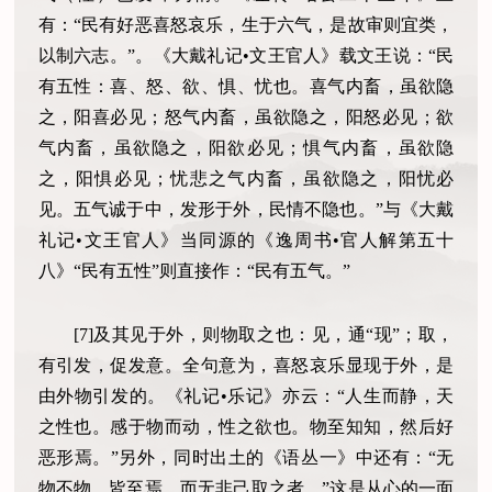
有：“民有好恶喜怒哀乐，生于六气，是故审则宜类，
以制六志。”。《大戴礼记•文王官人》载文王说：“民
有五性：喜、怒、欲、惧、忧也。喜气内畜，虽欲隐
之，阳喜必见；怒气内畜，虽欲隐之，阳怒必见；欲
气内畜，虽欲隐之，阳欲必见；惧气内畜，虽欲隐
之，阳惧必见；忧悲之气内畜，虽欲隐之，阳忧必
见。五气诚于中，发形于外，民情不隐也。”与《大戴
礼记•文王官人》当同源的《逸周书•官人解第五十
八》“民有五性”则直接作：“民有五气。”
[7]及其见于外，则物取之也：见，通“现”；取，
有引发，促发意。全句意为，喜怒哀乐显现于外，是
由外物引发的。《礼记•乐记》亦云：“人生而静，天
之性也。感于物而动，性之欲也。物至知知，然后好
恶形焉。”另外，同时出土的《语丛一》中还有：“无
物不物，皆至焉，而无非己取之者。”这是从心的一面