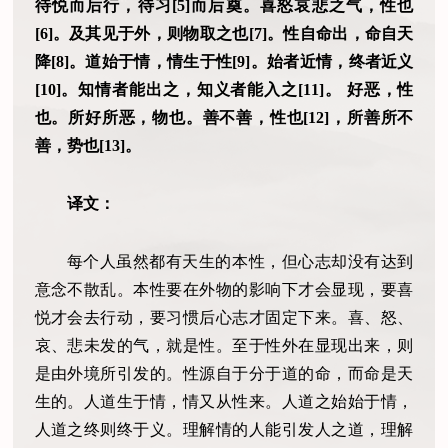
待悦而后行，待习[5]而后奠。喜怒哀悲之气，性也
[6]。及其见于外，则物取之也[7]。性自命出，命自天
降[8]。道始于情，情生于性[9]。始者近情，终者近义
[10]。知情者能出之，知义者能入之[11]。 好恶，性
也。所好所恶，物也。善不善，性也[12]，所善所不
善，势也[13]。
译文：
每个人虽然都有天生的本性，但心志却没有达到
意念不散乱。本性要在外物的影响下才会显现，要喜
悦才会去行动，要习惯后心志才固定下来。喜、怒、
哀、悲未发的气，就是性。至于性外在显现出来，则
是由外境所引发的。性源自于分于道的命，而命是天
生的。人道生于情，情又从性来。人道之始始于情，
人道之终则终于义。理解情的人能引发人之道，理解