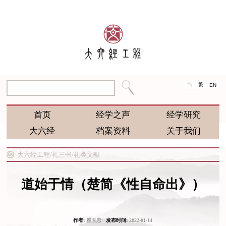
简
繁
EN
首页
经学之声
经学研究
大六经
档案资料
关于我们
大六经工程/
礼三书/
礼类文献
道始于情（楚简《性自命出》）
作者:
翟玉忠
发布时间:
2022-01-14