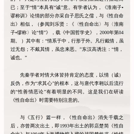
已；至于“情”本具有“诚”意。有学者认为，《淮南子•
谬称训》论情的部分亦采自子思氏之儒，与《性自命
出》相似，（参阅刘乐贤：《〈性自命出〉与〈淮南
子•缪称〉论“情”》，载《中国哲学史》，2000年第04
期。 ）其中有：“情系于中，行形于外。凡行戴情，虽
过无怨；不戴其情，虽忠来恶。”东汉高诱注：“情，
诚也。”
先秦学者对情大体皆持肯定的态度，以情（诚）
反伪，作为“求其心”的根本，这与唐代李翱以后流行
的“性善情恶论”有着明显的不同。这是我们在研读
《性自命出》时需要特别注意的。
与《五行》篇一样，《性自命出》消失千载之
后，亦曾两次出土，即1993年出土的郭店楚简《性自