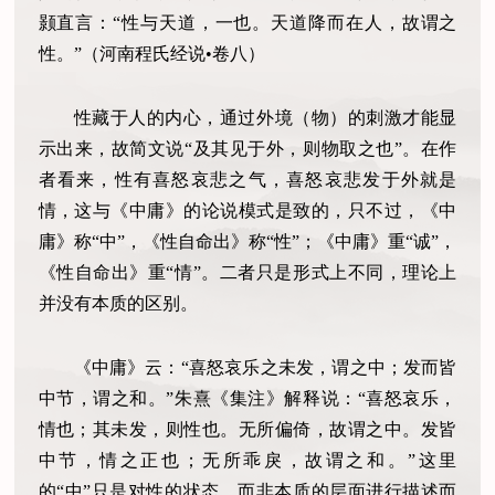
颢直言：“性与天道，一也。天道降而在人，故谓之
性。”（河南程氏经说•卷八）
性藏于人的内心，通过外境（物）的刺激才能显
示出来，故简文说“及其见于外，则物取之也”。在作
者看来，性有喜怒哀悲之气，喜怒哀悲发于外就是
情，这与《中庸》的论说模式是致的，只不过，《中
庸》称“中”，《性自命出》称“性”；《中庸》重“诚”，
《性自命出》重“情”。二者只是形式上不同，理论上
并没有本质的区别。
《中庸》云：“喜怒哀乐之未发，谓之中；发而皆
中节，谓之和。”朱熹《集注》解释说：“喜怒哀乐，
情也；其未发，则性也。无所偏倚，故谓之中。发皆
中节，情之正也；无所乖戾，故谓之和。”这里
的“中”只是对性的状态，而非本质的层面进行描述而