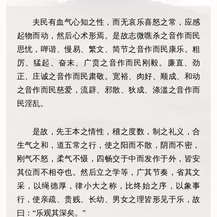
夫民有血气心知之性，而无哀乐喜怒之常，应感
起物而动，然后心术形焉。是故志微噍杀之音作而民
思忧，啴谐、慢易、繁文、简节之音作而民康乐。粗
厉、猛起、奋末、广贲之音作而民刚毅。廉直、劲
正、庄诚之音作而民肃敬。宽裕、肉好、顺成、和动
之音作而民慈爱，流辟、邪散、狄成、涤滥之音作而
民淫乱。
是故，先王本之情性，稽之度数，制之礼义，合
生气之和，道五常之行，使之阳而不散，阴而不密，
刚气不怒，柔气不慑，四畅交于中而发作于外，皆安
其位而不相夺也。然后立之学等，广其节奏，省其文
采，以绳德厚，律小大之称，比终始之序，以象事
行，使亲疏、贵贱、长幼、男女之理皆形见于乐，故
曰：“乐观其深矣。”