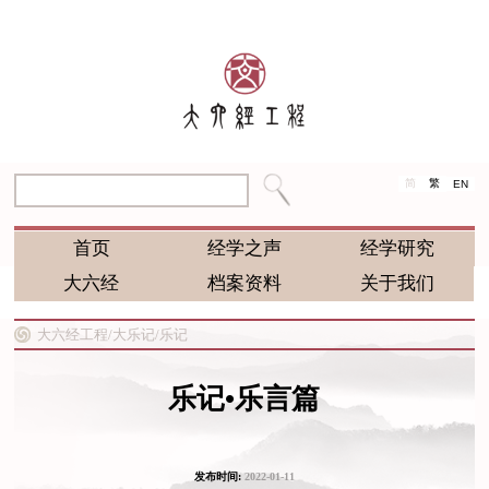
简
繁
EN
首页
经学之声
经学研究
大六经
档案资料
关于我们
大六经工程/
大乐记/
乐记
乐记•乐言篇
发布时间:
2022-01-11