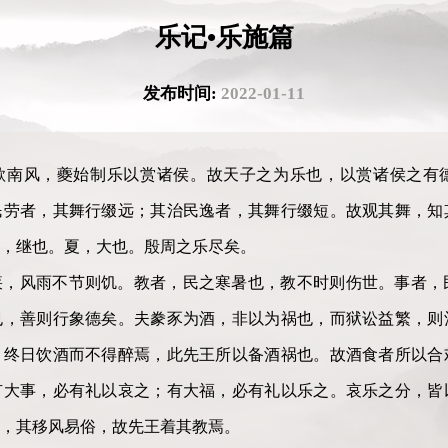
乐记•乐施篇
发布时间:
2022-01-11
歌南风，夔始制乐以赏诸侯。故天子之为乐也，以赏诸侯之有
民劳者，其舞行缀远；其治民逸者，其舞行缀短。故观其舞，知
，继也。夏，大也。殷周之乐尽矣。
疾，风雨不节则饥。教者，民之寒暑也，教不时则伤世。事者，
也，善则行象德矣。夫豢豕为酒，非以为祸也，而狱讼益繁，则
，终日饮酒而不得醉焉，此先王所以备酒祸也。故酒食者所以合
有大事，必有礼以哀之；有大福，必有礼以乐之。哀乐之分，皆
，其移风易俗，故先王着其教焉。