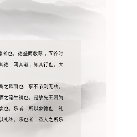
德者也。德盛而教尊，五谷时
其德；闻其谥，知其行也。大
民之风雨也，事不节则无功。
酒之流生祸也。是故先王因为
欢也。乐者，所以象德也，礼
以礼终。乐也者，圣人之所乐