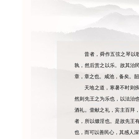
昔者，舜作五弦之琴以
孰，然后赏之以乐。故其治
章，章之也。咸池，备矣。韶
天地之道，寒暑不时则
然则先王之为乐也，以法治
酒礼。壹献之礼，宾主百拜
者，所以缀淫也。是故先王
也，而可以善民心，其感人深