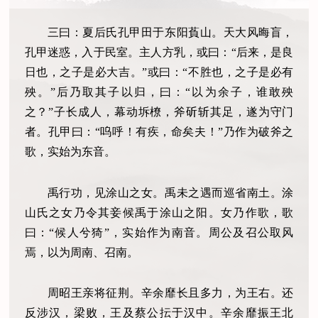
三曰：夏后氏孔甲田于东阳萯山。天大风晦盲，
孔甲迷惑，入于民室。主人方乳，或曰：“后来，是良
日也，之子是必大吉。”或曰：“不胜也，之子是必有
殃。”后乃取其子以归，曰：“以为余子，谁敢殃
之？”子长成人，幕动坼橑，斧斫斩其足，遂为守门
者。孔甲曰：“呜呼！有疾，命矣夫！”乃作为破斧之
歌，实始为东音。
禹行功，见涂山之女。禹未之遇而巡省南土。涂
山氏之女乃令其妾候禹于涂山之阳。女乃作歌，歌
曰：“候人兮猗”，实始作为南音。周公及召公取风
焉，以为周南、召南。
周昭王亲将征荆。辛余靡长且多力，为王右。还
反涉汉，梁败，王及蔡公抎于汉中。辛余靡振王北