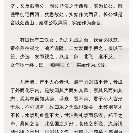
济，又反振蔡公。周公乃侯之于西翟，实为长公。殷
整甲徙宅西河，犹思故处，实始作为西音。长公继是
音以处西山，秦缪公取风焉，实始作为秦音。
有娀氏有二佚女，为之九成之台，饮食必以鼓。
帝令燕往视之，鸣若谥隘。二女爱而争搏之，覆以玉
筐。少选，发而视之，燕遗二卵，北飞，遂不反。二
女作歌一终，曰：“燕燕往飞”，实始作为北音。
凡音者，产乎人心者也。感于心则荡乎音，音成
于外而化乎内。是故闻其声而知其风，察其风而知其
志，观其志而知其德。盛衰、贤不肖、君子小人皆形
于乐，不可隐匿，故曰乐之为观也深矣。土弊则草木
不长，水烦则鱼鳖不大，世浊则礼烦而乐淫。郑卫之
声、桑间之音，此乱国之所好，衰德之所说。流辟誂
越慆滥之音出，则滔荡之气、邪慢之心感矣；感则百