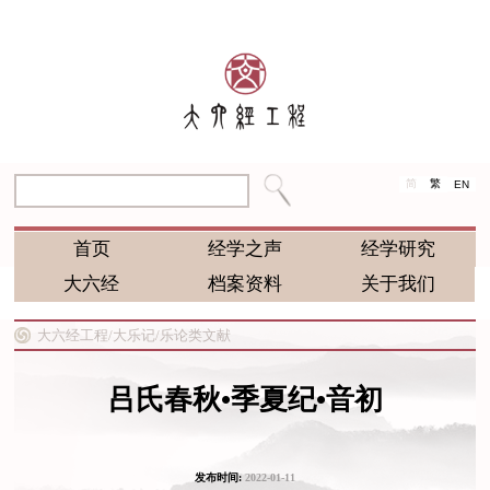
简
繁
EN
首页
经学之声
经学研究
大六经
档案资料
关于我们
大六经工程/
大乐记/
乐论类文献
吕氏春秋•季夏纪•音初
发布时间:
2022-01-11