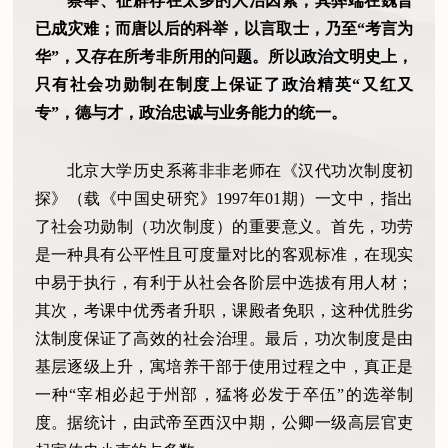
察举、征辟存在太多的人治因素，其弊端在魏晋
已成灾难；而唐以后的科举，以言取士，乃至“考言为
华”，又存在所考非所用的问题。所以政治文明史上，
只有社会功勋制在制度上保证了政治精英“又红又
专”，德与才，政治忠诚与业务能力的统一。
北京大学历史系蒋非非老师在《汉代功次制度初
探》（载《中国史研究》1997年01期）一文中，指出
了社会功勋制（功次制度）的重要意义。首先，功劳
是一种具有公平性且可度量对比的客观标准，在现实
中易于执行，有利于从社会各阶层中选拔有用人材；
其次，考课中优秀者升职，课殿者免职，这种优胜劣
汰制度保证了高效的社会治理。最后，功次制度是由
基层逐级上升，寓培养干部于使用过程之中，真正是
一种“宰相必起于州部，猛将必发于卒伍”的选举制
度。据统计，由武帝至西汉中期，公卿一级高层官吏