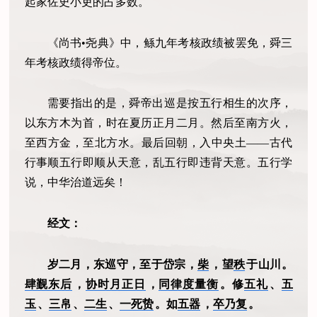
起家佐史小吏的占多数。
《尚书•尧典》中，鲧九年考核政绩被罢免，舜三
年考核政绩得帝位。
需要指出的是，舜帝出巡是按五行相生的次序，
以东方木为首，时在夏历正月二月。然后至南方火，
至西方金，至北方水。最后回朝，入中央土——古代
行事顺五行即顺从天意，乱五行即违背天意。五行学
说，中华治道远矣！
经文：
岁二月，东巡守，至于岱宗，
柴
，望
秩
于山川。
肆觐东后
，
协时月正日
，
同律度量衡
。修
五礼
、
五
玉
、
三帛
、
二生
、
一死贽
。如
五器
，
卒乃复
。