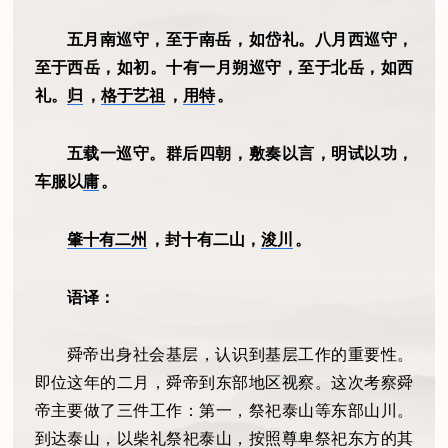
五月南巡守，至于南岳，如岱礼。八月西巡守，
至于西岳，如初。十有一月朔巡守，至于北岳，如西
礼。
归
，
格于艺祖
，
用特
。
五载一巡守。群后四朝，敷奏以言，明试以功，
车服以
庸
。
肇十有二州
，封十有二山，
浚川
。
语译：
舜帝出身社会基层，认识到基层工作的重要性。
即位这年的二月，舜帝到东部地区视察。这次考察舜
帝主要做了三件工作：第一，祭祀泰山等东部山川。
到达泰山，以柴礼祭祀泰山，按照尊卑祭祀东方的其