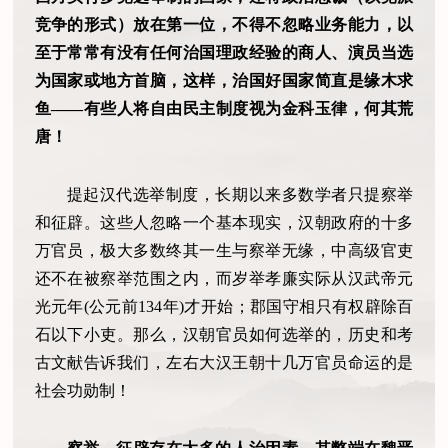
竞争的形式）放在第一位，不得不忽略业务能力，以
至于常常有没有任何治国理政经验的商人、演员当选
为国家或地方首脑，这样，治国好国家简直是缘木求
鱼——有些人将自由民主制度视为金科玉律，何其荒
唐！
提起汉代选举制度，长期以来多数学者只提察举
和征辟。这些人忽略一个基本现实，汉朝政府的十多
万官员，极大多数终其一生与察举无缘，中高级官吏
还不在被察举范围之内，而岁举孝廉实际从汉武帝元
光元年(公元前134年)才开始；郡国守相只有权辟除百
石以下小吏。那么，汉朝官员如何选举的，历史和考
古文献告诉我们，左右大汉王朝十几万官员命运的是
社会功勋制！