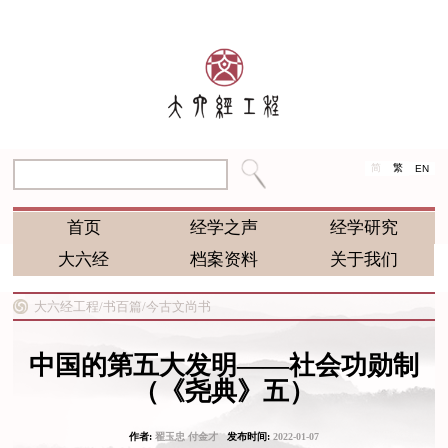
简
繁
EN
首页
经学之声
经学研究
大六经
档案资料
关于我们
大六经工程/
书百篇/
今古文尚书
中国的第五大发明——社会功勋制
（《尧典》五）
作者:
翟玉忠 付金才
发布时间:
2022-01-07