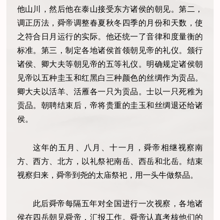
他山川，然后他在泰山接受东方诸侯的朝见。第二，
调正历法，舜帝调整春夏秋冬四季的月份和天数，使
之符合日月运行的实际。他还统一了音律和度量衡的
标准。第三，制定各地诸侯首领朝见帝的礼仪。颁行
诸侯、卿大夫等朝见帝的五等礼仪。明确规定诸侯朝
见帝以五种圭玉和红黑白三种颜色的丝绸作为贡品。
卿大夫以活羊、活雁各一只为贡品。士以一只死稚为
贡品。朝聘结束后，帝将贵重的圭玉和丝绸退还给诸
侯。
这年的五月、八月、十一月，舜帝相继视察南
方、西方、北方，以礼祭祀南岳、西岳和北岳。结束
视察归来，舜帝到尧的太庙祭祀，用一头牛做祭品。
此后舜帝每隔五年对全国进行一次视察，各地诸
侯在四岳朝见舜帝，汇报工作。舜帝认真考核他们的