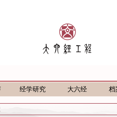
声
经学研究
大六经
档
献