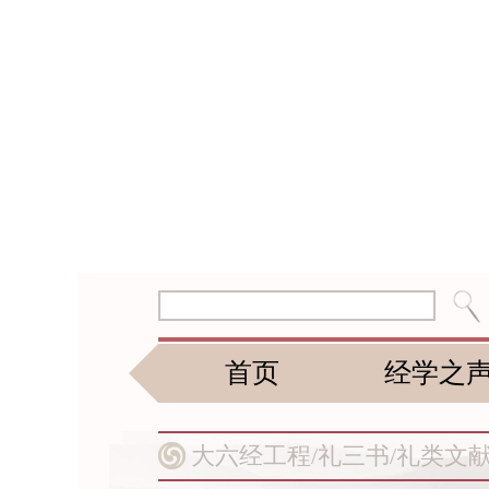
首页
经学之
大六经工程/
礼三书/
礼类文