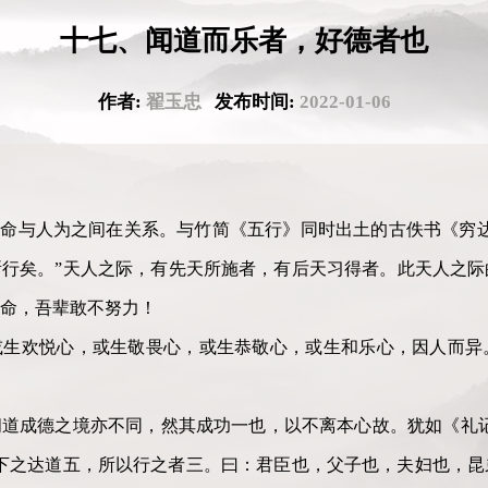
十七、闻道而乐者，好德者也
作者:
翟玉忠
发布时间:
2022-01-06
天命与人为之间在关系。与竹简《五行》同时出土的古佚书《穷
行矣。”天人之际，有先天所施者，有后天习得者。此天人之际
命，吾辈敢不努力！
或生欢悦心，或生敬畏心，或生恭敬心，或生和乐心，因人而异
道成德之境亦不同，然其成功一也，以不离本心故。犹如《礼记
下之达道五，所以行之者三。曰：君臣也，父子也，夫妇也，昆