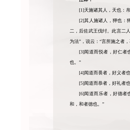
[1]天施诸其人，天也：
[2]其人施诸人，狎也
二，后佐武王伐纣。此言二人
为法”，说云：“言所施之者
[3]闻道而悦者，好仁
也。”
[4]闻道而畏者，好义
[5]闻道而恭者，好礼
[6]闻道而乐者，好德
和，和者德也。”