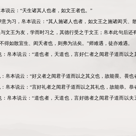
帛本说云：“天生诸其人也者，如文王者也。”
：狎意为习，帛本说云：“其人施诸人也者，如文王之施诸闳夭、
与文王为友，学而时习之，其德行受之于文王；帛本此句后还有
，不得如散宜生、闳夭者也，则弗为法矣。”师难遇，徒亦难遇。
者也：帛本说云：“道也者，天道也，言好仁者之闻君子道而以
者也：帛本说云：“好义者之闻君子道而以之其义也，故能畏。畏也
者也：帛本说云：“言好礼者之闻君子道而以之其礼也，故能恭。恭
者也：帛本说云：“道也者，天道也，言好德者之闻君子道而以