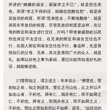
所讲的“婀娜的淑女，寤寐求之不已”，就是想念美
色。所谓“求之不得的话，就睡也想醒也想”，就是讲
其急切的程度。所谓“思来想去，不断地翻身”，就是
讲其非常急切的程度。尽管其急切程度是这样，在父
母的附近和淑女进行交往，行吗？即使被威胁处以死
刑也肯定不去交往。在兄弟的附近和淑女交往也不
行，在国人附近和淑女交往也不行。像这样，先是畏
惧自己的父母、兄弟，其次是畏惧广大的众人，就是
礼。如果以好色之事为基础，通过比较而知道好礼的
话，就能够进德。
[7]譬而知之，谓之进之：帛本说云：“弗譬也，譬
则知之矣，知之则进耳。譬丘之与山也，丘之所以不
如名山者，不积也。舜有仁，我亦有仁，而不如舜之
仁，不积也。舜有义，而我亦有义，而不如舜之义，
不积也。譬比之而知吾所以不如舜，进耳。”这段话的