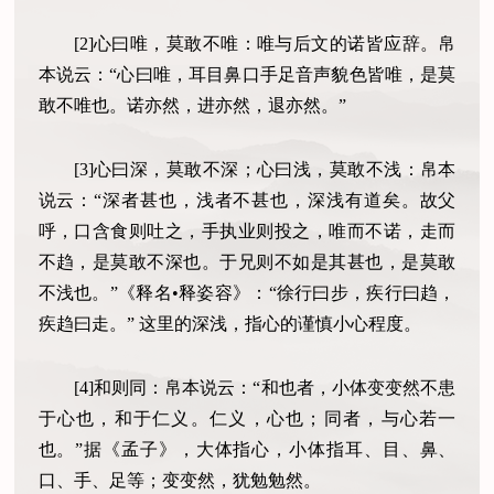
[2]心曰唯，莫敢不唯：唯与后文的诺皆应辞。帛
本说云：“心曰唯，耳目鼻口手足音声貌色皆唯，是莫
敢不唯也。诺亦然，进亦然，退亦然。”
[3]心曰深，莫敢不深；心曰浅，莫敢不浅：帛本
说云：“深者甚也，浅者不甚也，深浅有道矣。故父
呼，口含食则吐之，手执业则投之，唯而不诺，走而
不趋，是莫敢不深也。于兄则不如是其甚也，是莫敢
不浅也。”《释名•释姿容》：“徐行曰步，疾行曰趋，
疾趋曰走。” 这里的深浅，指心的谨慎小心程度。
[4]和则同：帛本说云：“和也者，小体变变然不患
于心也，和于仁义。仁义，心也；同者，与心若一
也。”据《孟子》，大体指心，小体指耳、目、鼻、
口、手、足等；变变然，犹勉勉然。