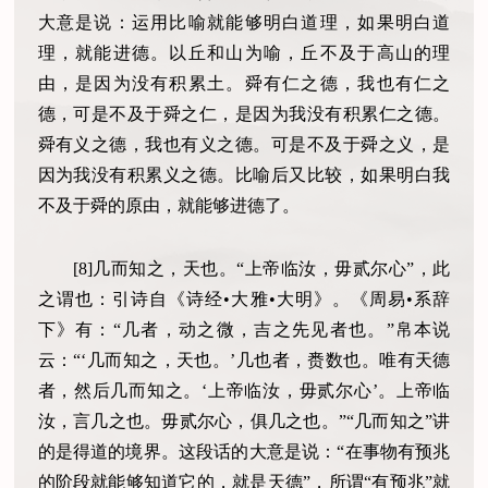
大意是说：运用比喻就能够明白道理，如果明白道
理，就能进德。以丘和山为喻，丘不及于高山的理
由，是因为没有积累土。舜有仁之德，我也有仁之
德，可是不及于舜之仁，是因为我没有积累仁之德。
舜有义之德，我也有义之德。可是不及于舜之义，是
因为我没有积累义之德。比喻后又比较，如果明白我
不及于舜的原由，就能够进德了。
[8]几而知之，天也。“上帝临汝，毋贰尔心”，此
之谓也：引诗自《诗经•大雅•大明》。《周易•系辞
下》有：“几者，动之微，吉之先见者也。”帛本说
云：“‘几而知之，天也。’几也者，赉数也。唯有天德
者，然后几而知之。‘上帝临汝，毋贰尔心’。上帝临
汝，言几之也。毋贰尔心，俱几之也。”“几而知之”讲
的是得道的境界。这段话的大意是说：“在事物有预兆
的阶段就能够知道它的，就是天德”，所谓“有预兆”就