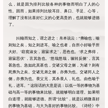
么，就是因为排列比较各种的事物而明白了人的心
性。因而，如果排列比较耳目、鼻口、手足、心等，
理解了没有比喜好仁义的心更高贵的，也就能够进德
了。
[6]喻而知之，谓之进之：帛本说云：“弗喻也，喻
则知之矣，知之则进耳。喻之也者，自所小好喻乎所
大好。‘窈窕淑女，寤寐求之’，思色也。‘求之弗得，
寤寐思伏’，言其急也。‘悠哉悠哉，辗转反侧’，言其
甚急也。急如此其甚也，交诸父母之侧，为诸？则有
死弗为之矣。交诸兄弟之侧，亦弗为也。交诸邦人之
侧，亦弗为也。畏父兄，其杀畏人，礼也。由色喻于
礼，进耳。” 这段话的大意是说：以低一等的事物为基
础与高一等的事物来比较。就能够明白道理。如果明
白道理，就能够进德。所谓“比较”，就是以稍微喜好
的事物为基础，与大为喜好的事物比较。《诗经》中