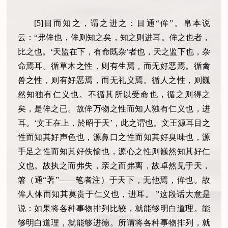
[5]目而知之，谓之进之：目通“侔”。帛本说
云：“弗侔也，侔则知之矣，知之则进耳。侔之也者，
比之也。‘天监在下，有命既杂’者也，天之监下也，杂
命焉耳。循草木之性，则有生焉，而无好恶焉。循禽
兽之性，则有好恶焉，而无礼义焉。循人之性，则巍
然知独有仁义也。不循其所以受命也，循之则得之
矣，是侔之已。故侔万物之性而知人独有仁义也，进
耳。‘文王在上，於昭于天’，此之谓也。文王源耳目之
性而知其好声色也，源鼻口之性而知其好臭味也，源
手足之性而知其好佚愉也，源心之性则巍然知其好仁
义也。故执之而弗失，亲之而弗离，故卓然见于天，
箸（通“著”——笔者注）于天下，无他焉，侔也。故
侔人体而知其莫贵于仁义也，进耳。 ”这段话大意是
说：如果将各种事物排列比较，就能够明白道理。能
够明白道理，就能够进德。所谓将各种事物排列，就