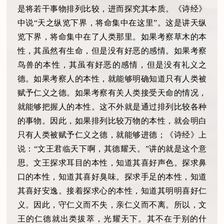
是将若干事物排列比较，进而探究其本质。《诗经》
中说“天之纵览下界，将命集中在这里”。这是讲天纵
览下界，将命集中在了人类那里。如果考察草木的本
性，其虽然有生命，但是没有好恶的感情。如果考察
鸟兽的本性，其虽有好恶的感情，但是没有礼义之
德。如果考察人的本性，就能够明确知道只有人类被
赋予仁义之德。如果考察有关人类接受天命的情况，
就能够把握人的本性。这不外就是通过排列比较各种
的事物。因此，如果排列比较万物的本性，就会明白
只有人类被赋予仁义之德，就能够进德；《诗经》上
说：“文王君临天下啊，其德耀天。”讲的就是这个意
思。文王探求耳目的本性，知道其喜好声色。探求鼻
口的本性，知道其喜好臭味。探求手足的本性，知道
其喜好安逸。接着探求心的本性，知道其明明喜好仁
义。因此，守仁义而不失，亲仁义而不离。所以，文
王的仁德就出类拔萃，光耀天下。其不在于别的什