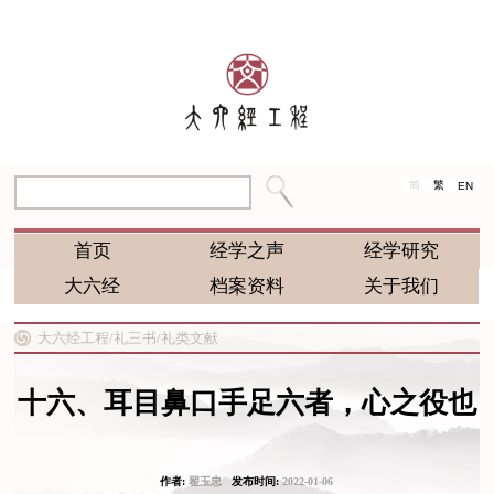
简
繁
EN
首页
经学之声
经学研究
大六经
档案资料
关于我们
大六经工程/
礼三书/
礼类文献
十六、耳目鼻口手足六者，心之役也
作者:
翟玉忠
发布时间:
2022-01-06