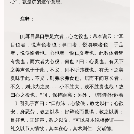
心”，就是讲的这个意思。
注释：
[1]耳目鼻口手足六者，心之役也：帛本说云：“耳
目也者，悦声色者也；鼻口者，悦臭味者也；手足
者，悦佚愉者也。心也者，悦仁义者也。此数体者皆
有悦也，而六者为心役，何也？曰：心贵也。有天下
之美声色于于此，不义，则不听弗视也。有天下之美
臭味于此，不义，则弗求弗食也。居而不间尊长者，
不义，则弗为之矣……小不胜大，贱不胜贵也哉！故
曰心之役也。”间，保持距离；另外，《韩诗外传•卷
二》引孔子言曰：“口欲味，心欲佚，教之以仁；心欲
安，身恶劳，教之以恭；好辩论而畏惧，教之以勇；
目好色，耳好声，教之以义。”可以帛本说相参证——
礼义以节人情欲，其本在心，其术则仁、义诸德。