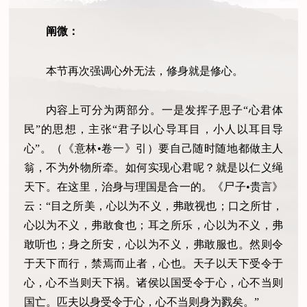
阐微：
本节再次强调心外无法，修身就是修心。
内容上可分为两部分。一是发挥子思子“心君体
民”的思想，主张“君子以心导耳目，小人以耳目导
心”。（《意林•卷一》引）要自己随时随地都做主人
翁，不为外物所牵。如何实现心君呢？就是以仁义绳
天下。在这里，治身与理国是合一的。《尸子•贵言》
云：“目之所美，心以为不义，弗敢视也；口之所甘，
心以为不义，弗敢食也；耳之所乐，心以为不义，弗
敢听也；身之所安，心以为不义，弗敢服也。然则令
于天下而行，禁焉而止者，心也。天子以天下受令于
心，心不当则天下祸。诸侯以国受令于心，心不当则
国亡。匹夫以身受令于心，心不当则身为戮矣。”