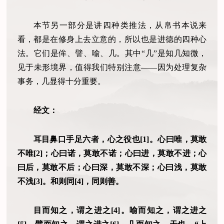
本节另一部分是讲四种类推法，从帛书本说来
看，都是在修身上去立意的，所以也是进德的四种心
法。它们是侔、譬、喻、几。其中“几”是知几知微，
见于未形境界，值得我们特别注意——因为处理复杂
事务，几显得十分重要。
经文：
耳目鼻口手足六者，心之役也[1]。心曰唯，莫敢
不唯[2]；心曰诺，莫敢不诺；心曰进，莫敢不进；心
曰后，莫敢不后；心曰深，莫敢不深；心曰浅，莫敢
不浅[3]。和则同[4]，同则善。
目而知之，谓之进之[4]。喻而知之，谓之进之