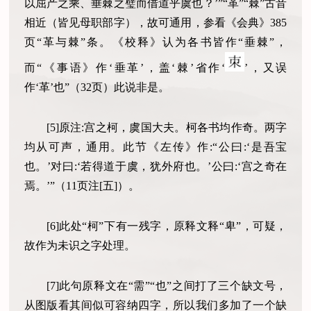
以屈产之乘、垂棘之璧而借道乎虞也？’”“革”“棘”古音
相近（皆见母职部字），故可通用，参看《会典》385
页“革与棘”条。《校释》认为各书皆作“垂棘”，
而“《事语》作‘垂革’，盖‘棘’省作‘
’，又误
作‘革’也”（32页）此说非是。
[5]原注:宫之柯，虞国大夫。柯各书均作奇。两字
均从可声，通用。此节《左传》作:“公曰:‘是吾宝
也。’对曰:‘若得道于虞，犹外府也。’公曰:‘宫之奇在
焉。’”（11页注[五]）。
[6]此处“柯”下有一残字，原释文释“卑”，可疑，
故作为未识之字处理。
[7]此句原释文在“需”“也”之间打了三个缺文号，
从图版看其间似可容纳四字，所以我们多加了一个缺