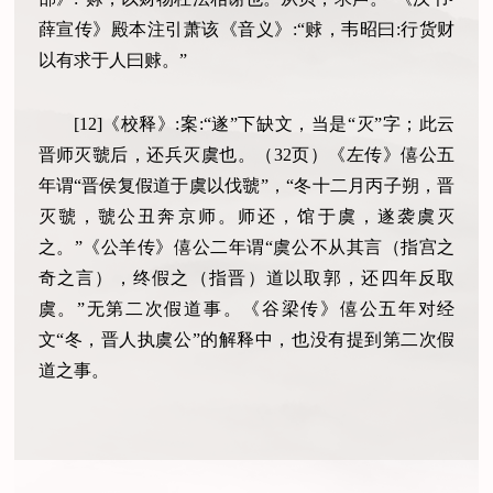
薛宣传》殿本注引萧该《音义》:“赇，韦昭曰:行货财
以有求于人曰赇。”
[12]《校释》:案:“遂”下缺文，当是“灭”字；此云
晋师灭虢后，还兵灭虞也。（32页）《左传》僖公五
年谓“晋侯复假道于虞以伐虢”，“冬十二月丙子朔，晋
灭虢，虢公丑奔京师。师还，馆于虞，遂袭虞灭
之。”《公羊传》僖公二年谓“虞公不从其言（指宫之
奇之言），终假之（指晋）道以取郭，还四年反取
虞。”无第二次假道事。《谷梁传》僖公五年对经
文“冬，晋人执虞公”的解释中，也没有提到第二次假
道之事。