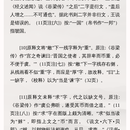
《经义述闻》说《谷梁传》“之后”二字是衍文，“盖后
人增之……不可通也”。据此书则二字并非衍文，王说
是错误的。（11页注[六]）按:“一国”（帛书作“一邦”）
指虢国。
[10]原释文将“敝”下一残字释为“重”。原注:《谷梁
传》作“宫之奇谏曰:‘晋国之使者，其辞卑而币重，必
不便于虞。’”（11页注[七]）按:“敝”下一字残存右侧，
从残画看不似“重”字，而应是“厚”字，故改释。“曰”上
一缺字，《校释》以为“当是‘谏’字”（32页）。
[11]原释文未释“求”字，代之以缺文号。原注:
《谷梁传》作“虞公弗听，遂受其币而借之道。”（11
页注[八]）按:“求”字在图版上颇为清晰。“求”似当读
为“赇”，即指上文之“币”而言。《说文•六下•贝
部》:“赇，以财物枉法相谢也。从贝，求声。”《汉书•