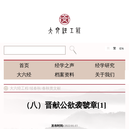
简
繁
EN
首页
经学之声
经学研究
大六经
档案资料
关于我们
大六经工程/
续春秋/
春秋类文献
（八）晋献公欲袭虢章[1]
发布时间:
2022-01-03