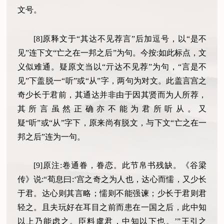
文号。
[8]原释文于“其达不见荐言”后加逗号，以“是不
见”连下文“亡之在一邦之后”为句。今按:如此标点，文
义似难通。疑原文当以“亓达不见荐”为句，“言是不
见”下盖脱一“听”或“从”字，两句为对文。此盖言宫之
奇少长于君前，其通达并非由于因其贤而为人所荐，
其所言虽然正确亦不能为君所听从。又
疑“听”或“从”字下，原来尚有脱文，与下文“亡之在一
邦之后”连为一句。
[9]原注:卷通眷，眷恋。此节帛书残缺。《谷梁
传》说:“荀息曰:‘宫之奇之为人也，达心而懦，又少长
于君。达心则其言略；懦则不能强谏；少长于君则君
轻之。且夫玩好在耳目之前而患在一国之后，此中知
以上乃能虑之。臣料虞君，中知以下也。’”王引之