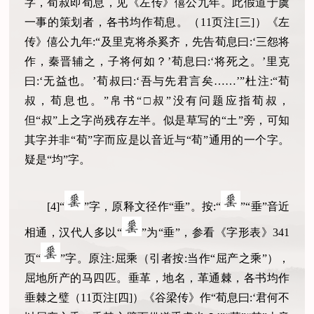
字，荀叔即荀息，见《左传》僖公九年。此假道于虞
一事的策划者，各书均作荀息。（11页注[三]）《左
传》僖公九年:“及里克将杀奚齐，先告荀息曰:‘三怨将
作，秦晋辅之，子将何如？’荀息曰:‘将死之。’里克
曰:‘无益也。’荀叔曰:‘吾与先君言矣……’”杜注:“荀
叔，荀息也。”帛书“□叔”没有问题应指荀叔，
但“叔”上之字尚残存左半。似是草写的“土”旁，可知
其字并非“荀”字而应是以音近与“荀”通用的一个字。
疑是“均”字。
[4]“
”字，原释文径作“垂”。按:“
”“垂”音近
相通，汉代人多以“
”为“垂”，参看《字形表》341
页“
”字。原注:屈乘（引者按:当作“屈产之乘”），
屈地所产的马四匹。垂革，地名，革通棘，各书均作
垂棘之璧（11页注[四]）《谷梁传》作“荀息曰:‘君何不