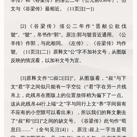
羊传》和《谷梁传》的僖公二年（公元前658年）。但
文与《谷梁传》最相近。（11页注[一]）
[2]《谷梁传》僖公二年作“晋献公欲伐
虢”。“虢”，帛书作“郭”。原注:郭与虢音近通用。《公
羊传》作郭，与此相同。《左传》、《谷梁传》均作
虢。（11页注[二]）原释文“公”字不加补文号，从图版
反映的情况看，以加补文号为宜。
[3]原释文作“□叔□[曰]”。从图版看，“叔”与下
文“君”字之间似只能有一字空位（“君”字在另一片残
帛上，此残帛在图版上的位置放得稍为偏下了一点。
这从此残帛44行上端“之”字与同行上文“养”字间留有
不应有的小空隙可以看出来），所以我们的释文删去
了“叔”和“[曰]”之间的缺文号。《谷梁传》此句作“荀
息曰……”（全句见注[4]）。原注:叔上一字当是荀