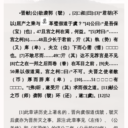
•晋献[公]欲袭郭（虢），[2]□叔[曰]:[3]“君胡[不
以]屈产之乘与
革璧假道于虞？”[4]公曰:“是吾保
（宝）[也]，47且宫之柯在焉，何益。”[5]对曰:“……
宫之柯[6]……48且少长于君前，亓（其）埶（势）有
（又）庳（卑）。夫立（位）下而心需（懦）□□□□
也。[7]不敢尽而……49□亓（其）达不见荐言是不见
[8]亡之在一邦之后而卷（眷）在耳目之前，[9]夫……
50果以假道焉。宫之柯□曰:“不可。夫晋之使者敝
（币）厚而辞庳（卑），[10]……51□□□□有
□□□□。”[弗]听，遂受亓（其）求而假之道。[11]献公
之币（师）袭郭（虢）环（还），遂□[虞]。[12]52
[1]此章讲历史上著名的，晋向虞假道伐虢，虢灭
后虞亦为晋所灭之事。原注:此章事见《左传》、《公