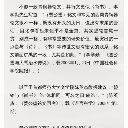
不似一般青铜器铭文，其行文更似《尚书》。李
学勤先生写道：“（燹公盨）铭文和常见的西周青铜器
铭文很不一样，既没有开头的历日，也没有末尾的套
话，因此乍看起来似乎不是全篇。其实盨铭首尾一
贯，别成一格，有非常重要的研究价值。最突出的一
点是与《诗》、《书》等传世文献有密切的联系，铭
文前面讲禹的一段，尤其是如此。”（李学勤：《遂公
盨与大禹治水传说》，载2003年1月23日《中国社会科
学院院报》。）
以至于首都师范大学文学院陈英杰教授建议：“盨
铭与《尚书》‘诰’体相同，可名之曰‘豳诰’。”（陈英
杰：《燹公盨铭文再考》，载《语言科学》2008年第1
期）
燹公盨铭文有以下几点值得我们注意。