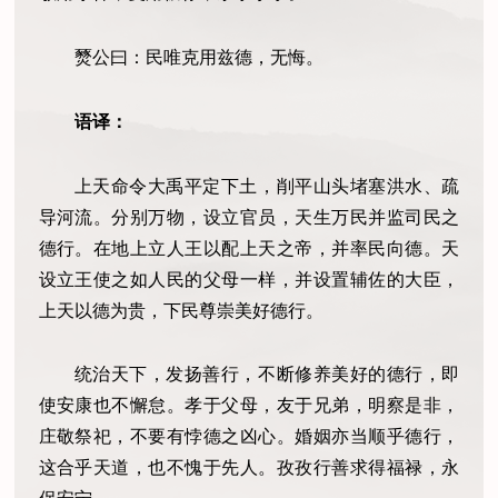
燹公曰：民唯克用兹德，无悔。
语译：
上天命令大禹平定下土，削平山头堵塞洪水、疏
导河流。分别万物，设立官员，天生万民并监司民之
德行。在地上立人王以配上天之帝，并率民向德。天
设立王使之如人民的父母一样，并设置辅佐的大臣，
上天以德为贵，下民尊崇美好德行。
统治天下，发扬善行，不断修养美好的德行，即
使安康也不懈怠。孝于父母，友于兄弟，明察是非，
庄敬祭祀，不要有悖德之凶心。婚姻亦当顺乎德行，
这合乎天道，也不愧于先人。孜孜行善求得福禄，永