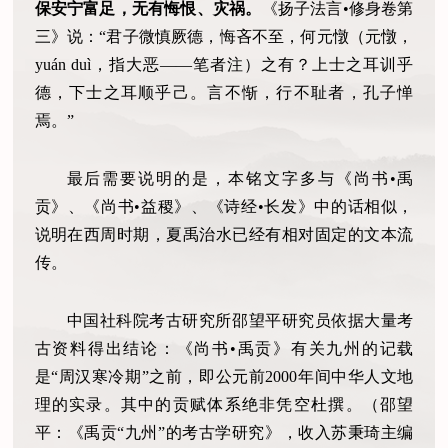
保安宁富足，无有悔恨、灾祸。
《扬子法言•修身卷第
三》说：“君子微慎厥德，悔吝不至，何元憞（元憞，
yuán duì，指大恶——笔者注）之有？上士之耳训乎
德，下士之耳顺乎己。言不惭，行不耻者，孔子惮
焉。”
最后需要说明的是，本铭文字多与《尚书•禹
贡》、《尚书•益稷》、《诗经•长发》中的话相似，
说明在西周时期，夏禹治水已经有相对固定的文本流
传。
中国社科院考古研究所邵望平研究员依据大量考
古资料得出结论：《尚书•禹贡》有关九州的记载
是“周汉寒冷期”之前，即公元前2000年间中华人文地
理的实录。其中的贡赋体系绝非凭空杜撰。（邵望
平：《禹贡“九州”的考古学研究》，收入苏秉琦主编