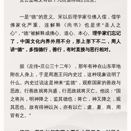
一是“德”的意义。宋以后理学家引佛入儒，儒学
佛家化严重。连解释《尚书》也是求“圣人之
心”，“德”被解释成佛心、道心、本心。
理学家们忘记
了，中国文化内养外用不分，形上形下不二，周人
讲“德”，多指德行，善行，有时直接与恶行相对。
据《左传•庄公三十二年》，那年有神在山东莘地
附在人身上，于是周惠王问内史过，这种现象说明了
什么。内史过说这是神来“监德”，观察国家的善政与
恶政。行善政就将兴盛，行恶政就将灭亡。他说：“国
之将兴，明神降之，监其德也；将亡，神又降之，观
其恶也。故有得神以兴，亦有以亡，虞、夏、商、周
皆有之。”