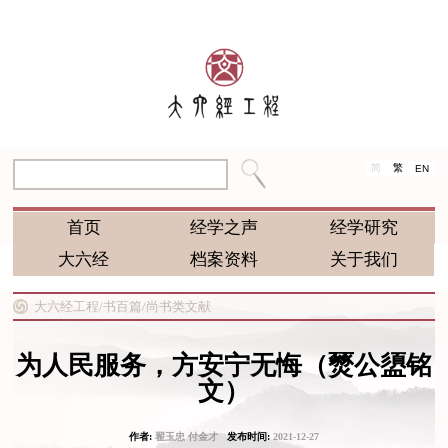
简
繁
EN
首页
经学之声
经学研究
大六经
档案资料
关于我们
大六经工程/
书百篇/
尚书类文献
为人民服务，方安宁无悔（燹公盨铭
文）
作者:
翟玉忠 付金才
发布时间:
2021-12-27