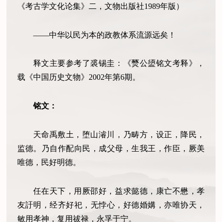
《考古学文化论集》二，文物出版社1989年版）
——中华以民为本的政教体系流源远矣！
释文主要参考了裘锡圭：《燹公盨铭文考释》，
载《中国历史文物》2002年第6期。
铭文：
天命禹敷土，堕山濬川，乃畴方，设正，降民，
监德。乃自作配向民，成父母，生我王，作臣，厥美
唯德，民好明德。
任在天下，用厥邵好，益求懿德，康亡不懋，孝
友訏明，经齐好祀，无悖心，好德婚媾，亦唯协天，
敏用孝神，复用祓禄，永孚于宁。