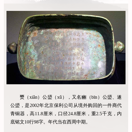
燹（xiǎn）公盨（xǔ），又名豳（bīn）公盨、遂
公盨，是2002年北京保利公司从境外购回的一件商代
青铜器，高11.8厘米，口径24.8厘米，重2.5千克，内
底铭文10行98字。年代当在西周中期。