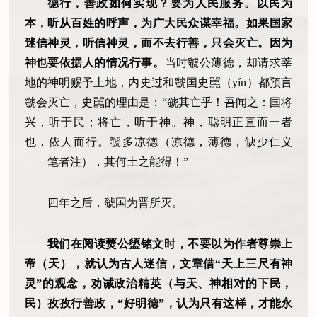
德行，善政如何实现？要为人民服务。以民为
本，听从百姓的呼声，为广大民众谋幸福。如果国家
迷信神灵，听信神灵，而不去行善，只会灭亡。因为
神也要依据人的情况行事。
当时虢公薄德，却请求莘
地的神明赐予土地，内史过和虢国史嚚（yín）都预言
虢会灭亡，史嚚的理由是：“虢其亡乎！吾闻之：国将
兴，听于民；将亡，听于神。神，聪明正直而一者
也，依人而行。虢多凉德（凉德，薄德，缺少仁义
——笔者注），其何土之能得！”
四年之后，虢国为晋所灭。
我们在阅读燹公盨铭文时，不要以为作者尊崇上
帝（天），就认为古人迷信，文章借“天上三尺有神
灵”的观念，劝诫政治精英（与天、神相对的下民，
民）孜孜行善政，“好明德”，认为只有这样，才能永