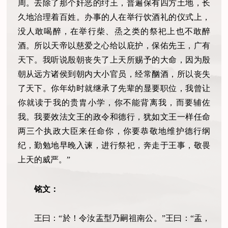
周。去除了那个奸恶的纣王，普遍保有四方土地，长
久地治理着百姓。办事的人在举行饮酒礼的仪式上，
没人敢喝醉，在举行柴、烝之类的祭祀上也不敢醉
酒。所以天帝以慈爱之心给以庇护，保佑先王，广有
天下。我听说殷朝丧失了上天所赐予的大命，因为殷
朝从远方诸侯到朝内大小官员，经常酗酒，所以丧失
了天下。你年幼时就继承了先辈的显要职位，我曾让
你就读于我的贵胄小学，你不能背离我，而要辅佐
我。我要效法文王的政令和德行，犹如文王一样任命
两三个执政大臣来任命你，你要恭敬地维护德行纲
纪，勤勉地早晚入谏，进行祭祀，奔走于王事，敬畏
上天的威严。”
铭文：
王曰：“於！令汝盂型乃嗣祖南公。”王曰：“盂，