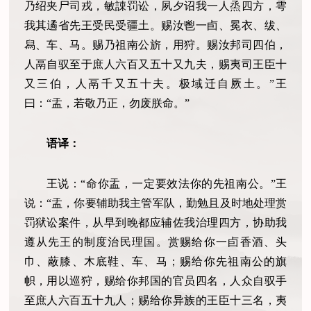
乃绍夹尸司戎，敏誎罚讼，夙夕诏我一人烝四方，雩
我其遹省先王受民受疆土。赐汝鬯一卣、冕衣、绂、
舄、车、马。赐乃祖南公旂，用狩。赐汝邦司四伯，
人鬲自驭至于庶人六百又五十又九夫，赐夷司王臣十
又三伯，人鬲千又五十夫。极域迁自厥土。”王
曰：“盂，若敬乃正，勿废朕命。”
语译：
王说：“命你盂，一定要效法你的先祖南公。”王
说：“盂，你要辅助我主管军队，勤勉且及时地处理赏
罚狱讼案件，从早到晚都应辅佐我治理四方，协助我
遵从先王的制度治民理国。赏赐给你一卣香酒、头
巾、蔽膝、木底鞋、车、马；赐给你先祖南公的旗
帜，用以巡狩，赐给你邦国的官员四名，人众自驭手
至庶人六百五十九人；赐给你异族的王臣十三名，夷