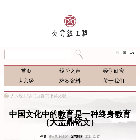
简
繁
EN
首页
经学之声
经学研究
大六经
档案资料
关于我们
大六经工程/
书百篇/
尚书类文献
中国文化中的教育是一种终身教育
（大盂鼎铭文）
作者:
翟玉忠 付金才
发布时间:
2021-12-27