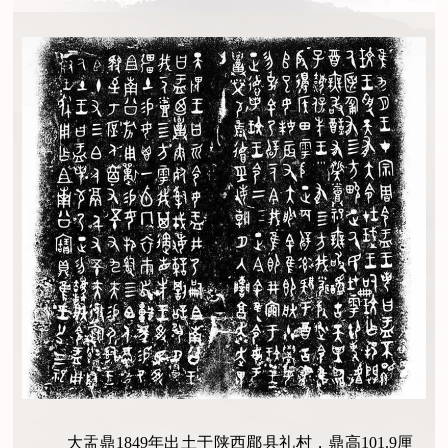
大盂鼎1849年出土于陕西郿县礼村，鼎高101.9厘