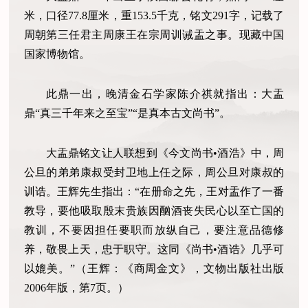
米，口径77.8厘米，重153.5千克，铭文291字，记载了
周朝第三任君主周康王在宗周训诫盂之事。现藏中国
国家博物馆。
此鼎一出，晚清金石学家陈介祺就指出：大盂
鼎“真三千年来之至宝”“是真本古文尚书”。
大盂鼎铭文让人联想到《今文尚书•酒浩》中，周
公旦的弟弟康叔受封卫地上任之际，周公旦对康叔的
训诰。王辉先生指出：“在册命之先，王对盂作了一番
教导，要他吸取殷末贵族因酗酒丧失民心以至亡国的
教训，不要因担任要职而放纵自己，要注意品德修
养，敬畏上天，忠于职守。这同《尚书•酒诰》几乎可
以媲美。”（王辉：《商周金文》，文物出版社出版
2006年版，第7页。）