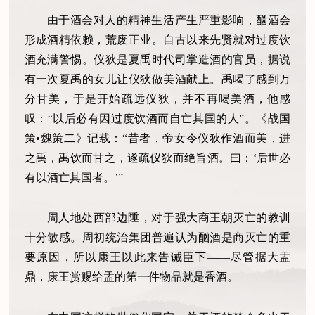
由于酒会对人的精神生活产生严重影响，酗酒会
形成酒精依赖，荒废正业。自古以来先贤就对过度饮
酒充满警惕。仪狄是夏禹时代司掌造酒的官员，据说
有一次夏禹的女儿让仪狄做美酒献上。禹喝了感到万
分甘美，于是开始疏远仪狄，并不再喝美酒，他感
叹：“以后必有因过度饮酒而自亡其国的人”。《战国
策•魏策二》记载：“昔者，帝女令仪狄作酒而美，进
之禹，禹饮而甘之，遂疏仪狄而绝旨酒。曰：‘后世必
有以酒亡其国者。’”
周人地处西部边陲，对于强大商王朝灭亡的教训
十分敏感。周初统治集团普遍认为酗酒是商灭亡的重
要原因，所以康王以此来告诫臣下——尽管据大盂
鼎，康王赏赐给盂的第一件物品就是香酒。