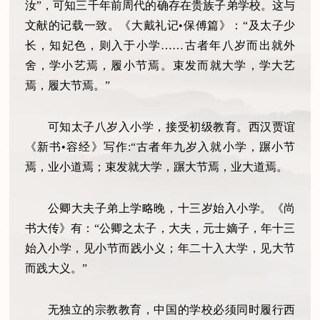
汝”，可知三千年前周代的确存在贵族子弟学校。这与
文献的记载一致。《大戴礼记•保傅篇》：“及太子少
长，知妃色，则入于小学……古者年八岁而出就外
舍，学小艺焉，履小节焉。束发而就大学，学大艺
焉，履大节焉。”
可知太子八岁入小学，接受初级教育。西汉贾谊
《新书•容经》写作:“古者年九岁入就小学，蹍小节
焉，业小道焉；束发就大学，蹍大节焉，业大道焉。
公卿大夫子弟上学略晚，十三岁始入小学。《尚
书大传》有：“公卿之太子，大夫，元士嫡子，年十三
始入小学，见小节而践小义；年二十入大学，见大节
而践大义。”
无独立的宗教教育，中国的学校必须同时履行西