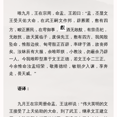
唯九月，王在宗周，命盂。王若曰：“盂，丕显文
王受天佑大命，在武王嗣文作邦，辟厥匿，敷有四
方，畯正厥民，在雩御事，
酒无敢酖，有祡烝祀，
无敢扰，故天翼临子，废保先王，敷有四方。我闻殷
坠命，惟殷边侯、甸雩殷正百辟，率肆于酒，故丧师
矣。汝昧辰有大服，余唯即朕，小教汝，勿蔽余乃辟
一人。今我唯即型禀于文王正德，若文王令二三正。
今余惟命汝盂绍荣，敬雍德经，敏朝夕入谏，享奔
走，畏天威。”
语译：
九月王在宗周册命盂。王这样说：“伟大英明的文
王接受了上天佑助的大命。到了武王，继承文王建立