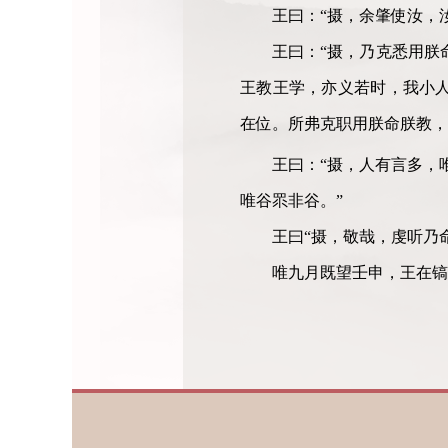
王曰：“摄，余肇使汝，
王曰：“摄，乃克悉用朕
王教王学，亦义若时，我小
在位。所弗克职用朕命朕教，
王曰：“摄，人有言多，
唯谷眔非谷。”
王曰“摄，敬哉，虔听乃
唯九月既望壬申，王在镐