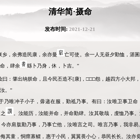
清华简·摄命
发布时间:
2021-12-21
朕乡，余弗造民康，余亦曼
亡可使。余一人无昼夕勤恤，湛圂
命，肆余
繇卜乃身，休，卜吉。”
汝曰：肇出纳朕命，且今民丕造不[康]，□□□怨，越四方小大邦
汝。”
闭于乃唯冲子小子，毋递在服，勤祗乃事。有曰：汝唯卫事卫命
言之
。汝能历，汝能并命，并命勤肆。汝其敬哉，虔恤乃事。
。今亦肩肱勤乃事，乃事亡他，汝唯言之司。唯言乃事，我非易
勿侮其童，恫瘝寡鳏，惠于小民，翼翼畏小心，恭民长长。汝亦