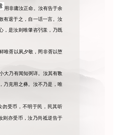
用非庸汝正命。汝有告于余
敢有退于之，自一话一言。汝
心，是汝则唯肇咨弜羕，乃既
鲜唯胥以夙夕敬，罔非胥以堕
小大乃有闻知弼详。汝其有斁
，乃克用之彝。汝不乃是，唯
汝勿受币，不明于民，民其听
汝则亦受币，汝乃尚祗逆告于