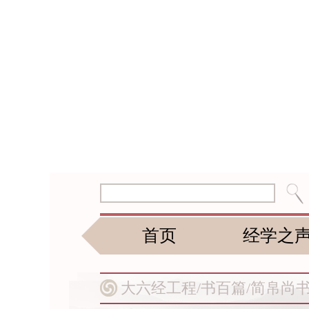
首页
经学之
大六经工程/
书百篇/
简帛尚