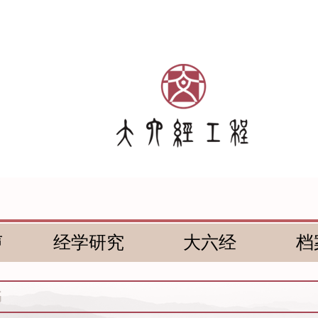
声
经学研究
大六经
档
书