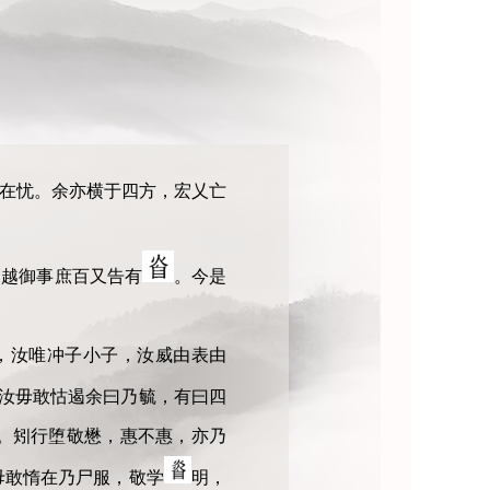
在忧。余亦横于四方，宏乂亡
，越御事庶百又告有
。今是
，汝唯冲子小子，汝威由表由
汝毋敢怙遏余曰乃毓，有曰四
。矧行堕敬懋，惠不惠，亦乃
毋敢惰在乃尸服，敬学
明，