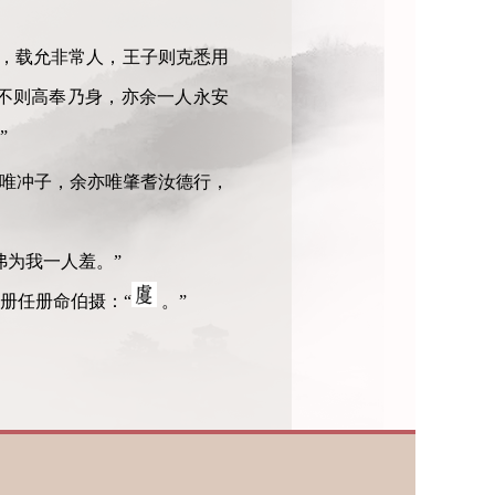
显，载允非常人，王子则克悉用
不则高奉乃身，亦余一人永安
”
唯冲子，余亦唯肇耆汝德行，
弗为我一人羞。”
册任册命伯摄：“
。”