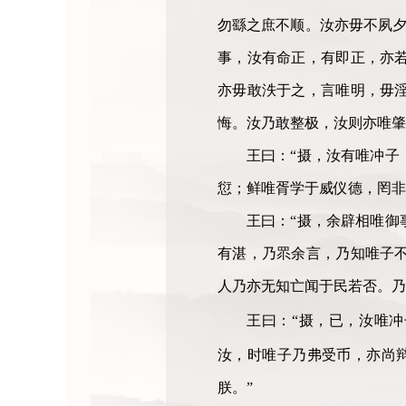
勿繇之庶不顺。汝亦毋不夙
事，汝有命正，有即正，亦
亦毋敢泆于之，言唯明，毋
悔。汝乃敢整极，汝则亦唯肇
王曰：“摄，汝有唯冲子
愆；鲜唯胥学于威仪德，罔非
王曰：“摄，余辟相唯御
有湛，乃眔余言，乃知唯子
人乃亦无知亡闻于民若否。乃
王曰：“摄，已，汝唯
汝，时唯子乃弗受币，亦尚
朕。”