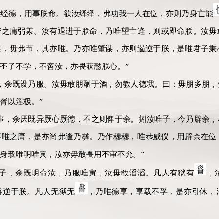
夕经德，用事朕命。欲汝绎绎，弗功我一人在位，亦则乃身亡能
若之庸弜羕。汝有退进于朕命，乃唯望亡逢，则或即命朕。汝毋
淫，毋弗节，其亦唯。乃亦唯肇谋，亦则遏逆于朕，是唯君子秉
丕子不学，不啻汝，亦畏获懃朕心。”
，余既设乃服。汝毋敢朋酗于酒，勿教人德我。曰：毋朋多朋，
胥以淫极。”
事，余厌既异厥心厥德，不之则俾于余。矧汝唯子，今乃辟余，
不唯之庸，是亦尚弗逢乃彝。乃作穆穆，唯恭威仪，用辟余在位
身载唯明唯寅，汝亦毋敢畏用不审不允。”
冲子，余既明命汝，乃服唯寅，汝毋敢滔滔。凡人有狱有
，
辩逆于朕。凡人无狱无
，乃唯德享，享载不孚，是亦引休，