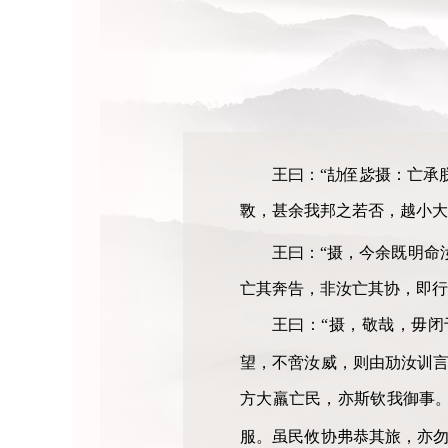
王曰：“劼侄毖摄：亡承
斁，甚余我邦之若否，越小大
王曰：“摄，今余既明命
亡其奔告，非汝亡其协，即行
王曰：“摄，敬哉，毋
望，不啻汝威，则由劢汝训
方大羸亡民，亦斯钦我御事
服。虽民攸协弗恭其旅，亦