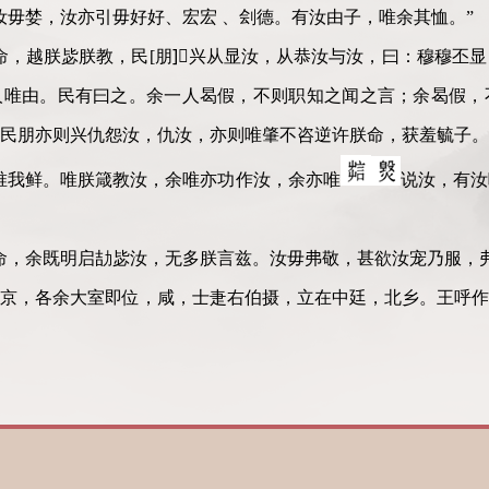
汝毋婪，汝亦引毋好好、宏宏 、刽德。有汝由子，唯余其恤。”
命，越朕毖朕教，民[朋]⃞兴从显汝，从恭汝与汝，曰：穆穆丕
人唯由。民有曰之。余一人曷假，不则职知之闻之言；余曷假，
民朋亦则兴仇怨汝，仇汝，亦则唯肇不咨逆许朕命，获羞毓子。
唯我鲜。唯朕箴教汝，余唯亦功作汝，余亦唯
说汝，有汝
命，余既明启劼毖汝，无多朕言兹。汝毋弗敬，甚欲汝宠乃服，
京，各余大室即位，咸，士疌右伯摄，立在中廷，北乡。王呼作