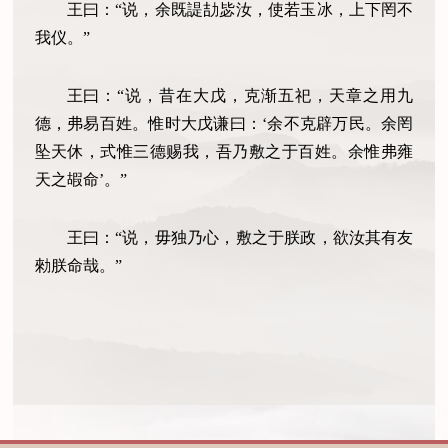
王曰：“说，余既諟劼毖汝，使若玉冰，上下罔不
我仪。”
王曰：“说，昔在大戊，克渐五祀，天章之用九
德，弗易百姓。惟时大戊谦曰：‘余不克辟万民。余罔
坠天休，式惟三德赐我，吾乃敷之于百姓。余惟弗雍
天之嘏命’。”
王曰：“说，毋独乃心，敷之于朕政，欲汝其有友
勑朕命哉。”