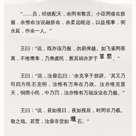
“……员，经德配天，余罔有斁言。小臣罔俊在朕
服，余惟命汝说融朕命，余柔远能迩，以益视事，弼
永延，作余一人。”
王曰：“说，既亦诣乃服，勿易俾越。如飞雀罔畏
离，不惟鹰隼，乃弗虞民，厥其祸亦罗于
。”
王曰：“说，汝毋忘曰：‘余克享于朕辟。’其又乃
司四方民丕克明，汝惟有万寿在乃政。汝亦惟克显
天，恫瘝小民，中乃罚，汝亦惟有万福业业在乃服。”
王曰：“说，昼如视日，夜如视辰，时罔非乃载。
敬之哉。若贾，汝毋非货如
石。”