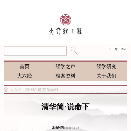
简
繁
EN
首页
经学之声
经学研究
大六经
档案资料
关于我们
大六经工程/
书百篇/
简帛尚书
清华简·说命下
发布时间:
2021-12-19