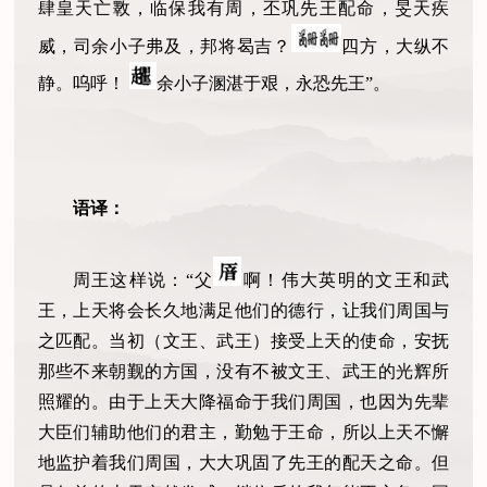
肆皇天亡斁，临保我有周，丕巩先王配命，旻天疾
威，司余小子弗及，邦将曷吉？
四方，大纵不
静。呜呼！
余小子溷湛于艰，永恐先王”。
语译：
周王这样说：“父
啊！伟大英明的文王和武
王，上天将会长久地满足他们的德行，让我们周国与
之匹配。当初（文王、武王）接受上天的使命，安抚
那些不来朝觐的方国，没有不被文王、武王的光辉所
照耀的。由于上天大降福命于我们周国，也因为先辈
大臣们辅助他们的君主，勤勉于王命，所以上天不懈
地监护着我们周国，大大巩固了先王的配天之命。但