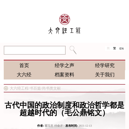
简
繁
EN
首页
经学之声
经学研究
大六经
档案资料
关于我们
大六经工程/
书百篇/
尚书类文献
古代中国的政治制度和政治哲学都是
超越时代的（毛公鼎铭文）
作者:
翟玉忠 付金才
发布时间:
2021-12-13