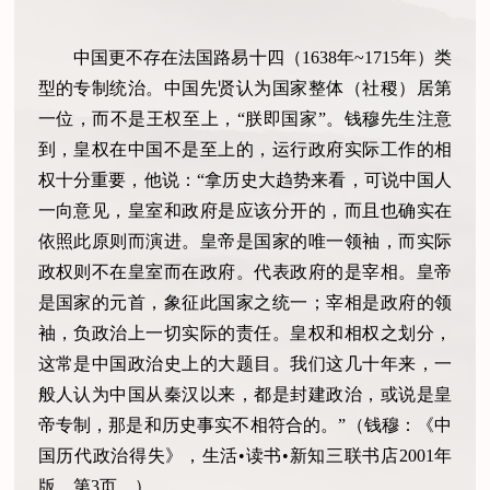
中国更不存在法国路易十四（1638年~1715年）类
型的专制统治。中国先贤认为国家整体（社稷）居第
一位，而不是王权至上，“朕即国家”。钱穆先生注意
到，皇权在中国不是至上的，运行政府实际工作的相
权十分重要，他说：“拿历史大趋势来看，可说中国人
一向意见，皇室和政府是应该分开的，而且也确实在
依照此原则而演进。皇帝是国家的唯一领袖，而实际
政权则不在皇室而在政府。代表政府的是宰相。皇帝
是国家的元首，象征此国家之统一；宰相是政府的领
袖，负政治上一切实际的责任。皇权和相权之划分，
这常是中国政治史上的大题目。我们这几十年来，一
般人认为中国从秦汉以来，都是封建政治，或说是皇
帝专制，那是和历史事实不相符合的。”（钱穆：《中
国历代政治得失》，生活•读书•新知三联书店2001年
版，第3页。）