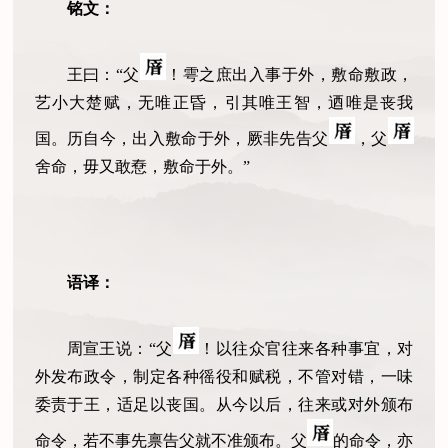
铭文：
王曰：“父
！雩之庶出入事于外，敷命敷政，
艺小大楚赋，无唯正昏，引其唯王智，迺唯是丧我
国。历自今，出入敷命于外，厥非先告父
，父
舍命，毋又敢憃，敷命于外。”
语译
：
周宣王说：“父
！以往众官往来各种事宜，对
外发布政令，制定各种徭役和赋税，不管对错，一味
委责于王，适足以丧国。从今以后，往来或对外颁布
命令，若不事先禀告父就不准颁布。父
的命令，亦