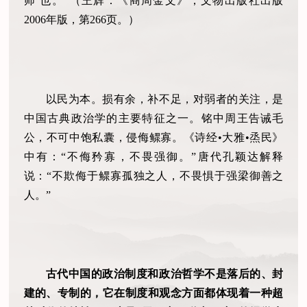
师’也。”（王辉：《商周金文》，文物出版社出版
2006年版，第266页。）
以民为本。损有余，补不足，对弱者的关注，是
中国古典政治学的主要特征之一。铭中周王告诫毛
公，不可中饱私囊，侵侮鳏寡。《诗经•大雅•烝民》
中有：“不侮矜寡，不畏强御。”唐代孔颖达解释
说：“不欺侮于鳏寡孤独之人，不畏惧于强梁御善之
人。”
古代中国的政治制度和政治哲学不是落后的、封
建的、专制的，它在制度和观念方面都体现着一种超