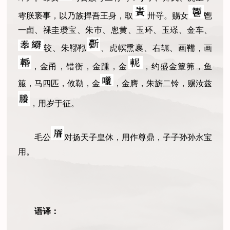
雩朕亵事，以乃族捍吾王身，取
卅寽。赐女
鬯
一卣、祼圭瓒宝、朱巿、悤黄、玉环、玉瑹、金车、
较、朱鞹鞃
、虎幎熏裹、右轭、画鞴，画
，金甬，错衡，金踵，金
，约盛金簟笰，鱼
箙，马四匹，攸勒，金
，金膺，朱旂二铃，赐汝兹
，用岁于征。
毛公
对扬天子皇休，用作尊鼎，子子孙孙永宝
用。
语译
：