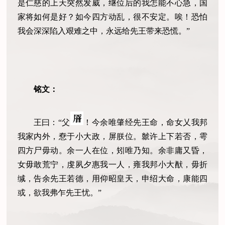
是仁慈的上天突然发威，继位后的我怎能不心急，国
家将如何是好？如今四方动乱，很不安定。唉！恐怕
我会深深陷入艰难之中，永远给先王带来恐慌。”
铭文：
王曰：“父
！今余唯肇经先王命，命女乂我邦
我家内外，憃于小大政，屏朕位。虩许上下若否，雩
四方尸毋动。余一人在位，矧唯乃知。余非庸又昏，
女毋敢荒宁，虔夙夕惠我一人，雍我邦小大猷，毋折
缄，告余先王若德，用仰昭皇天，申绍大命，康能四
或，欲我弗乍先王忧。”