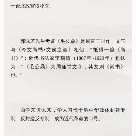
于台北故宫博物院。
郭沫若先生考证《毛公鼎》是周宣王时作，文气
与《今文尚书•文侯之命》相似，“抵得一篇《尚
书》”；近代书法家李瑞清（1867年~1920年）也认
为：“《毛公鼎》为周庙堂文字，其文则《尚书》
也。”
西学东进以来，学人习惯于称中华政体封建专
制，反封建反专制，成为近代革命的口号。