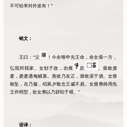
不可轻率对外发布！”
铭文：
王曰：“父
！今余唯申先王命，命女亟一方，
弘我邦我家。女顀于政，勿雍
庶
。毋敢龚
橐，龚橐迺侮鳏寡。善效乃友正，毋敢湛于酒。女毋
敢坠，在乃服，绍夙夕敬念王威不易。女毋弗帅用先
王作明型，欲女弗以乃辟陷于艰。”
语译
：