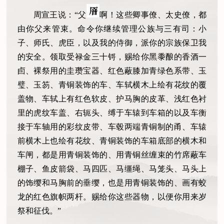
周宣王说：“父
啊！这些卿事僚、太史僚，都
由你父来管束。命令你继续管理公族与三有司：小
子、师氏、虎臣，以及我的侍御，派你的宗族保卫我
的安全。领取受禄金三十锊，赐给你黑黍酿的香酒一
卣、裸祭用的圭瓒宝器、红色蔽膝加青绿色系带、玉
璧、玉笏、青铜装饰的车、车轼横木上绘有花纹的覆
盖物、车轼上有红色软皮、护马胸的皮革、浅红色衬
里的虎纹车盖、右轭头、缚于车辕到车箱的以及车衡
接于车轴用的彩纹皮带、车毂两端青铜制的甬、车辕
前横木上也绘有花纹、青铜装饰的车箱底部的横木和
车闸，都是用青铜装饰的、用青铜丝缠束的竹席蔽车
棚子、鱼皮箭袋、马四匹、马缰绳、马笼头、马头上
的饰缨和马胸前的垂缨，也是用青铜装饰的、画有蛟
龙的红色旗帜两杆。赐给你这些器物，以便你用来岁
祭和征伐。”