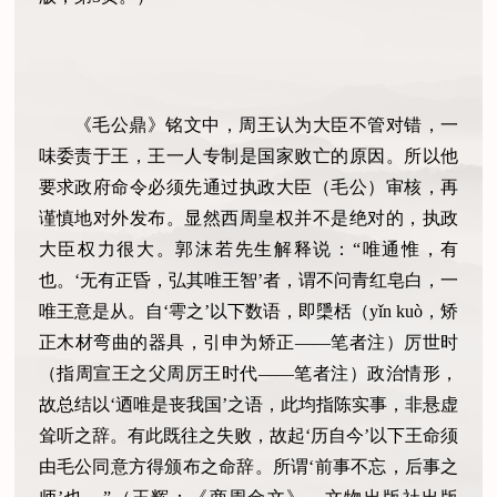
《毛公鼎》铭文中，周王认为大臣不管对错，一
味委责于王，王一人专制是国家败亡的原因。所以他
要求政府命令必须先通过执政大臣（毛公）审核，再
谨慎地对外发布。显然西周皇权并不是绝对的，执政
大臣权力很大。郭沫若先生解释说：“唯通惟，有
也。‘无有正昏，弘其唯王智’者，谓不问青红皂白，一
唯王意是从。自‘雩之’以下数语，即檃栝（yǐn kuò，矫
正木材弯曲的器具，引申为矫正——笔者注）厉世时
（指周宣王之父周厉王时代——笔者注）政治情形，
故总结以‘迺唯是丧我国’之语，此均指陈实事，非悬虚
耸听之辞。有此既往之失败，故起‘历自今’以下王命须
由毛公同意方得颁布之命辞。所谓‘前事不忘，后事之