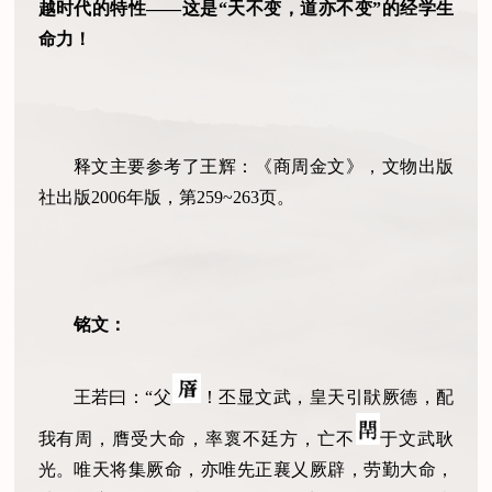
越时代的特性——这是“天不变，道亦不变”的经学生
命力！
释文主要参考了王辉：《商周金文》，文物出版
社出版2006年版，第259~263页。
铭文：
王若曰：“父
！丕显文武，皇天引猒厥德，配
我有周，膺受大命，率褱不廷方，亡不
于文武耿
光。唯天将集厥命，亦唯先正襄乂厥辟，劳勤大命，