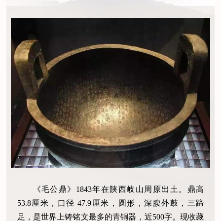
《毛公鼎》1843年在陕西岐山周原出土。鼎高
53.8厘米，口径 47.9厘米，圆形，深腹外鼓，三蹄
足，是世界上铸铭文最多的青铜器，近500字。现收藏