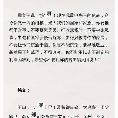
周宣王说：“父
！现在我重申先王的使命，命
令你做一方的楷模，光大我们的国家和家族。你要推
行于政事，不要壅累庶民。征收赋税时，不要中饱私
囊，中饱私囊将会侵侮鳏寡，要好好教导你的僚属，
不要让他们沉湎于酒。你更不能沉沦，要早晚敬业，
想着周王的威严，不得改变。你不能不以先王制定的
礼法为准则，希望你不要让你的君主陷入困境！”
铭文：
王曰：“父
！已！及兹卿事寮、大史寮，于父
即尹。命女
司公族雩三有司：小子、师氏、虎臣，