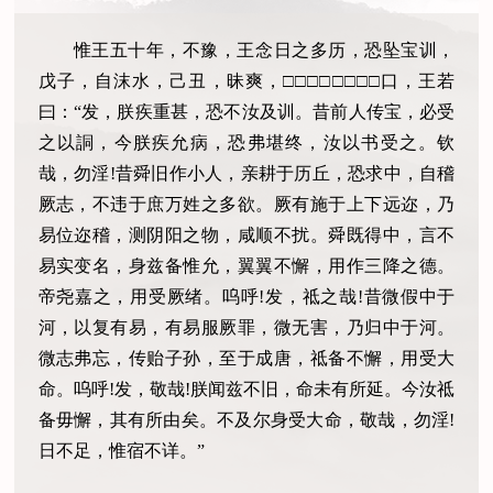
惟王五十年，不豫，王念日之多历，恐坠宝训，
戊子，自沫水，己丑，昧爽，□□□□□□□□口，王若
曰：“发，朕疾重甚，恐不汝及训。昔前人传宝，必受
之以詷，今朕疾允病，恐弗堪终，汝以书受之。钦
哉，勿淫!昔舜旧作小人，亲耕于历丘，恐求中，自稽
厥志，不违于庶万姓之多欲。厥有施于上下远迩，乃
易位迩稽，测阴阳之物，咸顺不扰。舜既得中，言不
易实变名，身兹备惟允，翼翼不懈，用作三降之德。
帝尧嘉之，用受厥绪。呜呼!发，祗之哉!昔微假中于
河，以复有易，有易服厥罪，微无害，乃归中于河。
微志弗忘，传贻子孙，至于成唐，祗备不懈，用受大
命。呜呼!发，敬哉!朕闻兹不旧，命未有所延。今汝祗
备毋懈，其有所由矣。不及尔身受大命，敬哉，勿淫!
日不足，惟宿不详。”