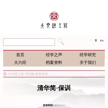
简
繁
EN
首页
经学之声
经学研究
大六经
档案资料
关于我们
大六经工程/
书百篇/
简帛尚书
清华简·保训
发布时间:
2021-12-12