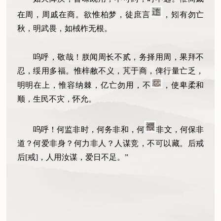
在周，周戚在商。欲惟柏梦，徒庶言
，矧有勿亡
秋，明武畏，如棫柞无根。
呜呼，敬哉！朕闻周长不贰，务择用周，果拜不
忍，绥用多福。惟梓敝不义，芃于商，俾行量亡乏，
明明在上，惟容纳棘，亿亡勿用，不
，使卑柔和
顺，生民不灾，怀允。
呜呼！何监非时，何务非和，何
非文，何保非
道？何爱非身？何力非人？人谋竞，不可以藏。后戒
后[戒]，人用汝谋，爱日不足。”