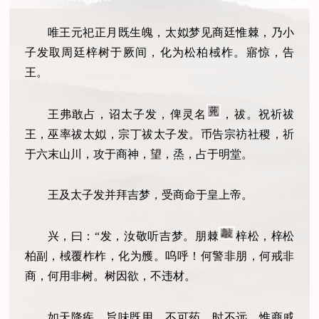
唯王元祀正月既生魄，太姒梦见商廷惟棘，乃小
子发取周廷梓树于厥间，化为松柏棫柞。
寤惊，告
王。
王弗敢占，诏太子发，俾灵名
，祓。祝祈祓
王，巫率祓太姒，宗丁祓太子发。币告宗祊社稷，祈
于六末山川，攻于商神，望，烝，占于明堂。
王及太子发并拜吉梦，受商命于皇上帝。
兴，曰：“发，汝敬听吉梦。朋棘
梓松，梓松
柏副，棫覆柞柞，化为雘。呜呼！何警非朋，何戒非
商，何用非树。树因欲，不违材。
如天降疾，旨味既用，不可药，时不远。惟商戚