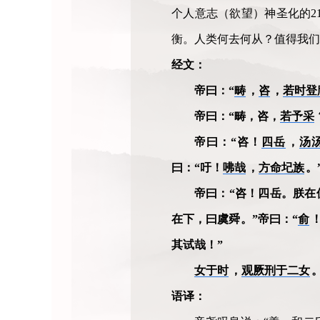
个人意志（欲望）神圣化的2
衡。人类何去何从？值得我们
经文：
帝曰：“
畴
，
咨
，
若时登
帝曰：“畴，咨，
若予采
帝曰：“咨！
四岳
，
汤
曰：“吁！
咈哉
，
方命圮族
。
帝曰：“咨！四岳。朕在
在下，曰虞舜。”帝曰：“
俞
其试哉！”
女于时
，
观厥刑于二女
语译：