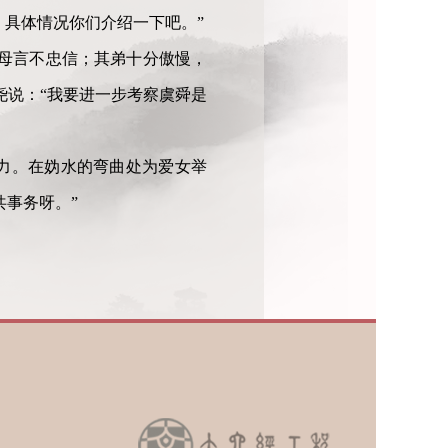
，具体情况你们介绍一下吧。”
母言不忠信；其弟十分傲慢，
尧说：“我要进一步考察虞舜是
力。在妫水的弯曲处为爱女举
事务呀。”