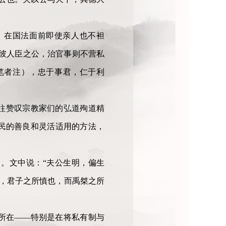
，在国法面前即使亲人也不袒
彼人臣之公，治官事则不营私
—笔者注），忠于事君，仁于利
往赞叹宗教家们的弘道殉道精
民的善良和灵活适用的方法，
。文中说：“夫公生明，偏生
者，君子之所慎也，而禹桀之所
所在——特别是在将私有制与