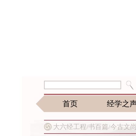
首页
经学之
大六经工程/
书百篇/
今古文