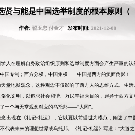
选贤与能是中国选举制度的根本原则（
作者:
翟玉忠 付金才
发布时间:
2021-12-08
国学人在理解自身政治组织原则和选举制度方面会产生严重的认
中国专制；西方分权，中国集权——中国是西方的负面倒影！
的天堂地狱观念，这种观念不仅影响了西方人的思维方式、生活
世俗化文明，以追求社会和谐、万民幸福为目的，迥异于西方文
了一个与天堂观念对应的乌托邦——“大同”。
概念出现在《礼记•礼运》，它以夏以前盛世为模范，阐述了中
不代表未来的理想世界或乌托邦。《礼记•礼运》写道：“大道