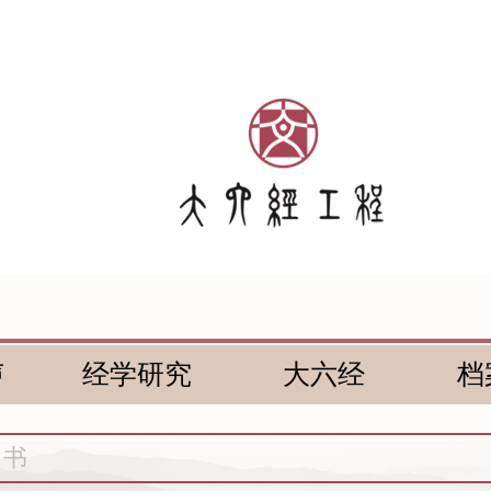
声
经学研究
大六经
档
尚书