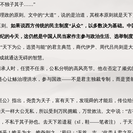
不独子其子……”
国理政的原则。文中的“大道”，说的是治道，其根本原则就是天
原则。
如果说西方传统的民主制度“从众”，以多数决为基础。中
世纪的今天，这仍然是中国人民当家作主参与政治生活、选举制
“天下为公，选贤与能”的君主典范，商代伊尹、周代吕尚则是大
能成就通达无碍的智慧。
继承人时，任贤不任亲，公私分明的高风亮节。他在否定了顽劣
违心让鲧治理洪水，参与国政——不是君主独裁专制，而是贤
至公》指出，尧贵为天子，富有天下，发现舜的才能后，传位给
天一样大公无私，所以受到万民拥戴，万世效法。文中说：“古
，不私于其子孙也。去天下若遗屣（xǐ，鞋——笔者注），于
巍乎！惟天为大，惟尧则之。’易曰：‘无首，吉。’此盖人君之