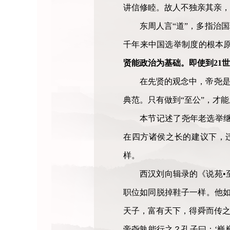
讲信修睦。故人不独亲其亲，
东周人言“道”，多指治
千年来中国选举制度的根本
贤能政治为基础。即使到21
在先贤的观念中，帝尧是
典范。只有做到“至公”，才
本节记述了尧年老选举
在四方诸侯之长的建议下，
样。
西汉刘向辑录的《说苑•
职位如同脱掉鞋子一样。他如
天子，富有天下，得舜而传之
帝尧孰能行之？孔子曰：‘巍