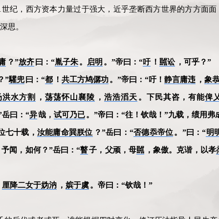
1世纪，西方资本力量过于强大，近乎垄断西方世界的方方面面
深思。
庸
？”
放齐
曰：“
胤子朱
。
启明
。”帝曰：“
吁
！
嚚讼
，可乎？”
？”
驩兜
曰：“
都
！
共工方鸠僝功
。”帝曰：“吁！
静言庸违
，
象
汤洪水方割
，
荡荡怀山襄陵
，
浩浩滔天
。下民其咨，有能
俾
”岳曰：“
异
哉，
试可乃已
。”帝曰：“往！钦哉！”九载，绩用弗
位七十载，
汝能庸命巽朕位
？”岳曰：“
否德忝帝位
。”曰：“
明
！予闻，如何？”岳曰：“
瞽
子，父顽，母
嚚
，象傲。克谐，以孝
。
厘降二女于妫汭
，
嫔于虞
。帝曰：“钦哉！”