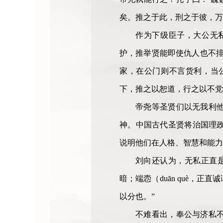
矣。推之于此，刑之于彼，万
作为下级臣子，大公无
护，推举贤能即使仇人也不排
家，在公门则不言货利，当公
下，推之以恕道，行之以不党
帝尧等圣贤们以无我利
神。中国古代圣贤将治国理
说明他们在人格、智慧和能力
刘向还认为，无私正直
暗；端悫（duān què
以分也。”
不难看出，奉公与济私