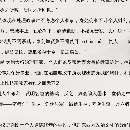
姓之所戴，后世之所则也。”
私体现在处理政事时不考虑个人家事，身处公家不计个人财利
斥。忠诚事上，仁心对下，超越党派，不结党营私。文中说：“
法则不阿亲戚，奉公举贤则不避仇雠（chóu chóu，仇人—
，伊吕是也。故显名存于今，是之谓公。”
他的大愿大行治理国家。当人们论及宗教家舍身传教事迹时，往
政作为终身事业，他们在治国理政中所表现出的无我的胸怀、利
上比起宗教家有过之而无不及。
是人生修养，贤明智慧的基础，反之，则会陷入愚昧、虚伪之中
，正直诚谨——笔者注）生达，诈伪生塞；诚信生神，夸诞生惑，此六
不仅是判断一个人道德修养的标尺，也是东西方政治文化的分野