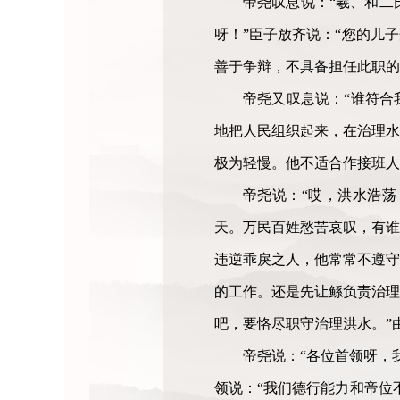
帝尧叹息说：“羲、和二
呀！”臣子放齐说：“您的儿
善于争辩，不具备担任此职的
帝尧又叹息说：“谁符合
地把人民组织起来，在治理水
极为轻慢。他不适合作接班人
帝尧说：“哎，洪水浩
天。万民百姓愁苦哀叹，有谁
违逆乖戾之人，他常常不遵守
的工作。还是先让鲧负责治理
吧，要恪尽职守治理洪水。”
帝尧说：“各位首领呀，
领说：“我们德行能力和帝位