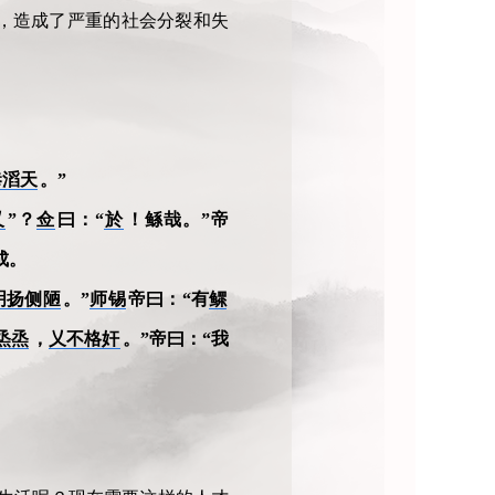
，造成了严重的社会分裂和失
恭滔天
。”
乂
”？
佥
曰：“
於
！鲧哉。”帝
成。
明扬侧陋
。”
师锡
帝曰：“有
鳏
烝烝
，
乂不格奸
。”帝曰：“我