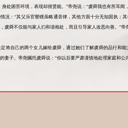
，身处困苦环境，表现却很贤能。”帝尧说：“虞舜我也有所耳闻
情况：“其父乐官瞽瞍虽略通音律，其他方面十分无知固执；其
，虞舜不仅能与家人们和谐相处，而且引导家人改恶向善。”帝
决定将自己的两个女儿嫁给虞舜，通过她们了解虞舜的品行和能
的妻子。帝尧嘱托虞舜说：“你以后要严肃谨慎地处理家庭和公共