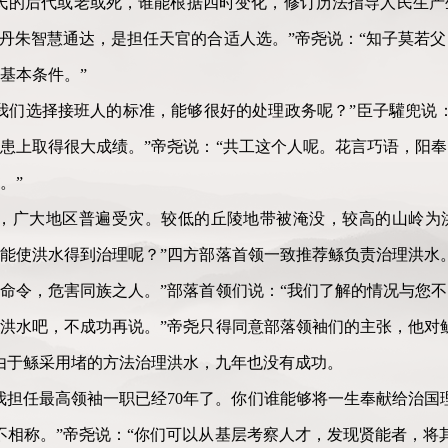
氏的后代或老或死，谁能根据四时变化，修订历法指导人民生产
子丹朱智慧通达，是担任天官的合适人选。”帝尧说：“知子莫若
基本条件。”
我们选择接班人的标准，能够很好的处理政务呢？”臣子驩兜说
患上取得很大成绩。”帝尧说：“共工这个人呢。花言巧语，阳
。”
荡，广大地区普遍受灾。较低的丘陵地带被淹没，较高的山岭为
能使洪水得到治理呢？”四方部落首领一致推荐鲧负责治理洪水
命令，危害同族之人。”部落首领们说：“我们了解的情况与您
洪水吧，不成功再说。”帝尧只得同意部落领袖们的主张，他对
由于鲧采用堵的方法治理洪水，九年也没有成功。
我担任最高领袖一职已经70年了。你们谁能够将一生奉献给治国
不相称。”帝尧说：“你们可以从基层考察人才，发现贤能者，将