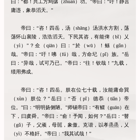
曰：“都！共工方鸠僝（zhuàn）功。”帝曰：“吁！静言
庸违，象恭滔天。”
帝曰：“咨！四岳，汤（shāng）汤洪水方割，荡
荡怀山襄陵，浩浩滔天。下民其咨，有能俾（bǐ）乂
（yì）”？佥（qiān）曰：“於（wū）！鲧（gǔn）
哉。”帝曰：“吁！咈（fú）哉，方命圮（pǐ）族。”岳
曰：“异哉，试可乃已。”帝曰：“往！钦哉！”九载，
绩用弗成。
帝曰：“咨！四岳。朕在位七十载，汝能庸命巽
（xùn）朕位？”岳曰：“否（pǐ）德忝（tiǎn）帝
位。”曰：“明明扬侧陋。”师锡帝曰：“有鳏（guān）在
下，曰虞舜。”帝曰：“俞！予闻，如何？”岳曰：“瞽
（gǔ）子，父顽，母嚚，象傲。克谐，以孝烝烝，乂
（yì）不格奸。”帝曰：“我其试哉！”