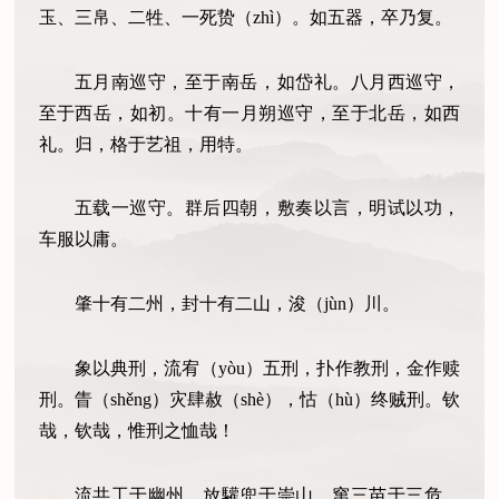
玉、三帛、二牲、一死贽（zhì）。如五器，卒乃复。
五月南巡守，至于南岳，如岱礼。八月西巡守，
至于西岳，如初。十有一月朔巡守，至于北岳，如西
礼。归，格于艺祖，用特。
五载一巡守。群后四朝，敷奏以言，明试以功，
车服以庸。
肇十有二州，封十有二山，浚（jùn）川。
象以典刑，流宥（yòu）五刑，扑作教刑，金作赎
刑。眚（shěng）灾肆赦（shè），怙（hù）终贼刑。钦
哉，钦哉，惟刑之恤哉！
流共工于幽州，放驩兜于崇山，窜三苗于三危，