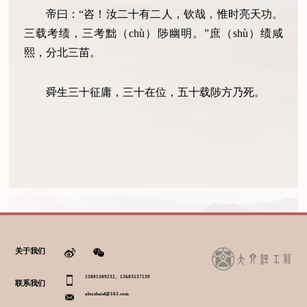
帝曰：“咨！汝二十有二人，钦哉，惟时亮天功。
三载考绩，三考黜（chù）陟幽明。”庶（shù）绩咸
熙，分北三苗。
舜生三十征庸，三十在位，五十载陟方乃死。
关于我们
13801309232、13683537539
联系我们
alexzhaid@163.com