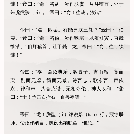
哉！”帝曰：“俞！咨益，汝作朕虞。益拜稽首，让于
朱虎熊罴（pí）。”帝曰：“俞！往哉，汝谐”
帝曰：“咨！四岳。有能典朕三礼？”佥曰：“伯
夷。”帝曰：“俞！咨伯。汝作秩宗。夙夜惟寅，直哉
惟清。”伯拜稽首，让于夔、龙。帝曰：“俞，往，钦
哉！”
帝曰：“夔！命汝典乐，教胄子。直而温，宽而
栗，刚而无虐，简而无傲。诗言志，歌永言，声依
永，律和声。八音克谐，无相夺伦，神人以和。”夔
曰：“于！予击石拊石，百兽率舞。”
帝曰：“龙！朕堲（jí ）谗说殄（tiǎn）行，震惊朕
师。命汝作纳言，夙夜出纳朕命，惟允。”