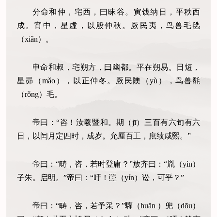
分命和仲，宅西，曰昧谷。寅饯纳日，平秩西
成。宵中，星虚，以殷仲秋。厥民夷，鸟兽毛毨
（xiǎn）。
申命和叔，宅朔方，曰幽都。平在朔易。日短，
星昴（mǎo），以正仲冬。厥民隩（yù），鸟兽氄
（rǒng）毛。
帝曰：“咨！汝羲暨和。期（jī）三百有六旬有六
日，以闰月定四时，成岁。允厘百工，庶绩咸熙。”
帝曰：“畴，咨，若时登庸？”放齐曰：“胤（yìn）
子朱。启明。”帝曰：“吁！嚚（yín）讼，可乎？”
帝曰：“畴，咨，若予采？”驩（huān ）兜（dōu）