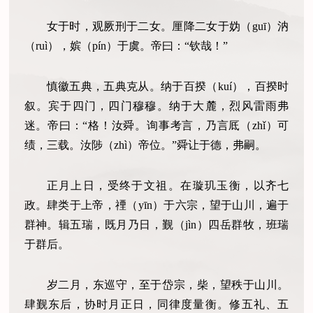
女于时，观厥刑于二女。厘降二女于妫（guī）汭
（ruì），嫔（pín）于虞。帝曰：“钦哉！”
慎徽五典，五典克从。纳于百揆（kuí），百揆时
叙。宾于四门，四门穆穆。纳于大麓，烈风雷雨弗
迷。帝曰：“格！汝舜。询事考言，乃言厎（zhǐ）可
绩，三载。汝陟（zhì）帝位。”舜让于德，弗嗣。
正月上日，受终于文祖。在璇玑玉衡，以齐七
政。肆类于上帝，禋（yīn）于六宗，望于山川，遍于
群神。辑五瑞，既月乃日，觐（jìn）四岳群牧，班瑞
于群后。
岁二月，东巡守，至于岱宗，柴，望秩于山川。
肆觐东后，协时月正日，同律度量衡。修五礼、五