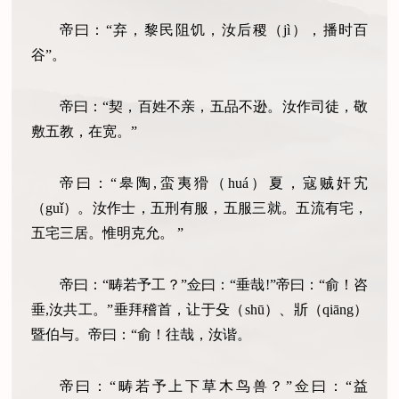
帝曰：“弃，黎民阻饥，汝后稷（jì），播时百
谷”。
帝曰：“契，百姓不亲，五品不逊。汝作司徒，敬
敷五教，在宽。”
帝曰：“皋陶,蛮夷猾（huá）夏，寇贼奸宄
（guǐ）。汝作士，五刑有服，五服三就。五流有宅，
五宅三居。惟明克允。 ”
帝曰：“畴若予工？”佥曰：“垂哉!”帝曰：“俞！咨
垂,汝共工。”垂拜稽首，让于殳（shū）、斨（qiāng）
暨伯与。帝曰：“俞！往哉，汝谐。
帝曰：“畴若予上下草木鸟兽？”佥曰：“益