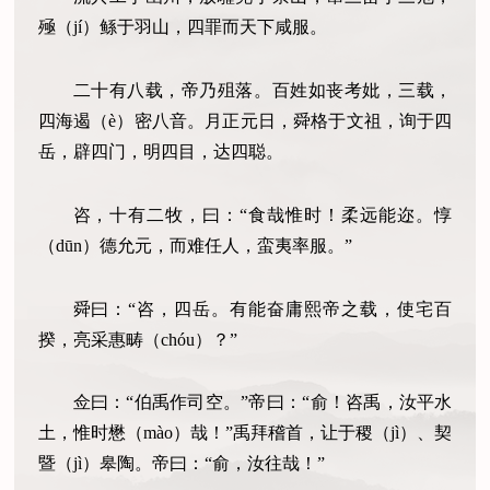
殛（jí）鲧于羽山，四罪而天下咸服。
二十有八载，帝乃殂落。百姓如丧考妣，三载，
四海遏（è）密八音。月正元日，舜格于文祖，询于四
岳，辟四门，明四目，达四聪。
咨，十有二牧，曰：“食哉惟时！柔远能迩。惇
（dūn）德允元，而难任人，蛮夷率服。”
舜曰：“咨，四岳。有能奋庸熙帝之载，使宅百
揆，亮采惠畴（chóu）？”
佥曰：“伯禹作司空。”帝曰：“俞！咨禹，汝平水
土，惟时懋（mào）哉！”禹拜稽首，让于稷（jì）、契
暨（jì）皋陶。帝曰：“俞，汝往哉！”