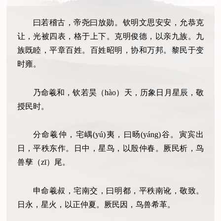
曰若稽古，帝尧曰放勋。钦明文思安安，允恭克
让，光被四表，格于上下。克明俊德，以亲九族。九
族既睦，平章百姓。百姓昭明，协和万邦。黎民于变
时雍。
乃命羲和，钦若昊（hào）天，历象日月星辰，敬
授民时。
分命羲仲，宅嵎(yú)夷，曰旸(yáng)谷。寅宾出
日，平秩东作。日中，星鸟，以殷仲春。厥民析，鸟
兽孳（zī）尾。
申命羲叔，宅南交，曰明都，平秩南讹，敬致。
日永，星火，以正仲夏。厥民因，鸟兽希革。