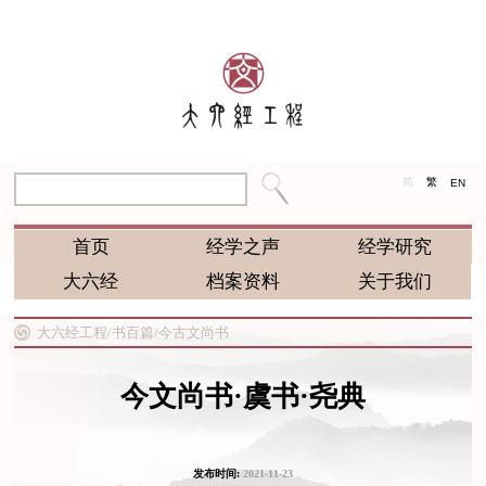
简
繁
EN
首页
经学之声
经学研究
大六经
档案资料
关于我们
大六经工程/
书百篇/
今古文尚书
今文尚书·虞书·尧典
发布时间:
2021-11-23