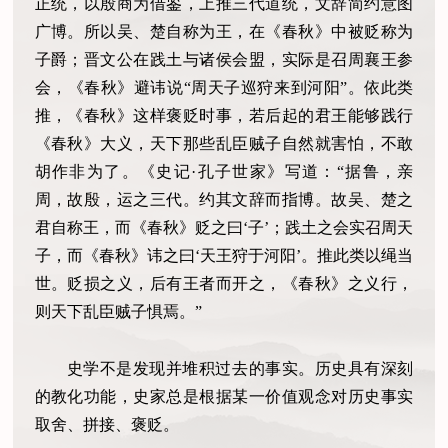
正统，以殷商为借鉴，上推三代道统，文辞简约意图
广博。所以吴、楚自称为王，在《春秋》中被贬称为
子爵；晋文公在践土与诸侯会盟，实际是召周襄王参
会，《春秋》避讳说“周天子巡狩来到河阳”。依此类
推，《春秋》这样褒贬时事，若后起的君王能够践行
《春秋》大义，天下那些乱臣贼子自然就害怕，不敢
胡作非为了。《史记·孔子世家》写道：“据鲁，亲
周，故殷，运之三代。约其文辞而指博。故吴、楚之
君自称王，而《春秋》贬之曰‘子’；践土之会实召周天
子，而《春秋》讳之曰‘天王狩于河阳’。推此类以绳当
世。贬损之义，后有王者而开之，《春秋》之义行，
则天下乱臣贼子惧焉。”
史学不是发现并堆积过去的事实。历史具有深刻
的教化功能，史家总是根据某一价值观念对历史事实
取舍、拼接、褒贬。