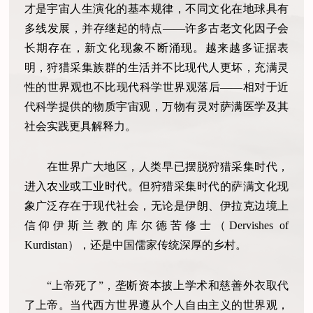
才是宇宙人生演化的基本规律，不同文化在地球具有
多线发展，并存继起的特点——许多古老文化因子会
长期存在，新文化现象不断涌现。越来越多证据表
明，狩猎采集族群的生活并不比现代人更坏，充满灵
性的世界观也不比现代科学世界观落后——相对于近
代科学提供的物质宇宙观，万物有灵对萨满医学及其
社会实践更具解释力。
在世界广大地区，人类早已摆脱狩猎采集时代，
进入农业或工业时代。但狩猎采集时代的萨满文化现
象广泛存在于现代社会，无论是伊朗、伊拉克边境上
信仰伊斯兰教的库尔德苦修士（Dervishes of
Kurdistan），还是中国儒家传统深厚的乡村。
“上帝死了”，垄断资本披上学术和慈善外衣取代
了上帝。当代西方世界遵从个人自由主义的世界观，