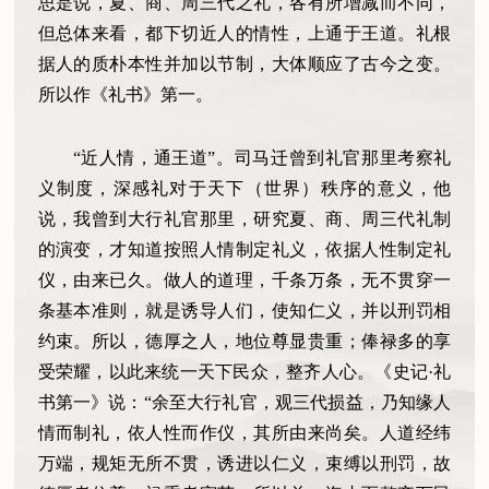
思是说，夏、商、周三代之礼，各有所增减而不同，
但总体来看，都下切近人的情性，上通于王道。礼根
据人的质朴本性并加以节制，大体顺应了古今之变。
所以作《礼书》第一。
“近人情，通王道”。司马迁曾到礼官那里考察礼
义制度，深感礼对于天下（世界）秩序的意义，他
说，我曾到大行礼官那里，研究夏、商、周三代礼制
的演变，才知道按照人情制定礼义，依据人性制定礼
仪，由来已久。做人的道理，千条万条，无不贯穿一
条基本准则，就是诱导人们，使知仁义，并以刑罚相
约束。所以，德厚之人，地位尊显贵重；俸禄多的享
受荣耀，以此来统一天下民众，整齐人心。《史记·礼
书第一》说：“余至大行礼官，观三代损益，乃知缘人
情而制礼，依人性而作仪，其所由来尚矣。人道经纬
万端，规矩无所不贯，诱进以仁义，束缚以刑罚，故