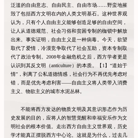
泛滥的自由意志、自由民主、自由市场……野蛮地摧
毁了包括西方文明在内的人类文明基石。这种世界观
认为，只有个人自由主义能够创造足够的自由空间，
让人从道德规范、社会习俗和贫困专制的枷锁中解放
出来。事实证明，自由主义是一种病毒。今天，欲望
取代了爱情，冷漠竞争取代了社会互助，资本专制取
代了政治专制。2008年金融危机之后，西方学者更是
认识到其反文明（anticulture）的本质。【1】“道始于
情”，剥离了公私道德情感，社会行为不再优先考虑对
错，而是优先考虑利害——自由主义将人类带入消费
主义、物欲主义的城市水泥丛林。
不能将西方发达的物质文明及其意识形态作为历
史发展的目的，应将人的智慧觉醒和幸福安乐作为文
明社会的根本价值。走出西方自由主义世界观，历史
学才能真正摆脱西方中心论。这就是为什么，过去几