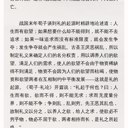
亡。
战国末年荀子谈到礼的起源时精辟地论述道：人
生而有欲望；如果想要什么却不能得到，就不能不去
追求；如果一味追求而没有标准限度，就会发生争
夺；发生争夺就会产生祸乱。古圣王厌恶祸乱，所以
制定礼义来确定人们的名分权责，用以调养人们的欲
望、满足人们的需求，使人的欲望不会由于物资稀缺
得不到满足，物资不会因为人们的欲望而枯竭，使物
资和欲望两者在互相制约中平衡发展——这就是礼的
起源。《荀子·礼论》开篇说：“礼起于何也？曰：人
生而有欲。欲而不得，则不能无求；求而无度量分
界，则不能不争；争则乱，乱则穷。先王恶其乱也，
故制礼义以分之，以养人之欲，给人之求，使欲必不
穷乎物，物必不屈于欲，两者相持而长，是礼之所起
也。”