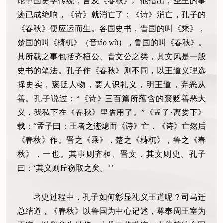
论中国史学传统，言及《春秋》。他指出，圣王的事
迹已成绝响，《诗》就消亡了；《诗》消亡，孔子的
《春秋》便应运而生。各国史书，晋国的叫《乘》，
楚国的叫《梼杌》（音táo wù），鲁国的叫《春秋》。
其所载之事包括齐桓公、晋文公之类，其文风是一般
史书的笔法。孔子作《春秋》则不同，以王道义理选
择史实，褒贬人物，要人识礼义，明王道，弃恶从
善。孔子说过：“《诗》三百篇所蕴含的褒贬善恶大
义，我私下在《春秋》里借用了。”《孟子·离娄下》
载：“孟子曰：王者之迹熄而《诗》亡，《诗》亡然后
《春秋》作。晋之《乘》，楚之《梼杌》，鲁之《春
秋》，一也。其事则齐桓、晋文，其文则史。孔子
曰：‘其义则丘窃取之矣。’”
著史过程中，孔子如何彰显礼义王道呢？司马迁
总结道，《春秋》以鲁国为中心记述，尊奉周王室为