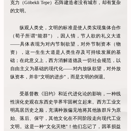
克力（Göbekli Tepe）石阵建造者没有城市，却有复杂
的文明。
纵观人类史，文明的标准是使人类实现集体合作
（荀子所谓“能群”），因人情，节人欲的礼义大道
——具体表现为对内节制欲望，对外节制资本（物
资），这一生生大道是人类生存及可持续发展的基
础；在此意义上，西方消解道德及一切社会规范，以
自由主义为基础的现代化——对内放纵欲望，对外放
纵资本，并非“文明的进步”，而是文明的倒退。
受基督教《旧约》和近代进化论的影响，一种线
性演化史观在东西史学界牢固树立起来。西方工业文
明高居历史之巅，充满种族偏见地将其他族群斥为原
始、落后、保守，其他文化在不同阶段走向现代工业
文明。这是一种“文化灭绝”！他们忘记了，因革损益