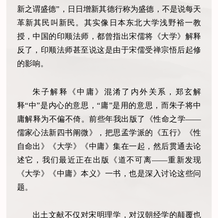
新之谓盛德”，日日增新其德行称为盛德，不是说每天
革新其民叫新民。其实像日本东北大学浅野裕一教
授，中国的印顺法师，都曾指出宋儒将《大学》解释
反了，印顺法师甚至说这是由于宋儒受禅宗悟后起修
的影响。
朱子解释《中庸》混淆了内外关系，郑玄解
释“中”是内心的意思，“庸”是用的意思，而朱子将中
庸解释为不偏不倚。前些年我出版了《性命之学——
儒家心法新四书阐微》，把思孟学派的《五行》《性
自命出》《大学》《中庸》集在一起，然后贯通去论
述它，我们最近正在出版《道不可离——重新发现
《大学》《中庸》本义》一书，也是深入讨论这些问
题。
出土文献不仅对宋明理学，对汉朝经学的颠覆也