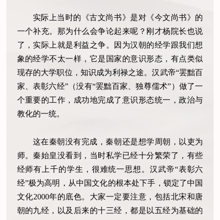
实际上当时的《古文尚书》是对《今文尚书》的
一个补充。那为什么会争论起来呢？刚才杨院长也说
了，实际上就是利益之争。因为汉朝的经学跟我们想
象的经学不太一样，它是国家的意识形态，有点类似
现存的大学职位，知识成为利禄之途。汉武帝“罢黜百
家、表彰六经”（没有“罢黜百家、独尊儒术”）做了一
个重要的工作，成功地完成了意识形态统一，政治与
教化的一统。
这在秦朝没有完成，秦朝还是想学周朝，以吏为
师。秦始皇没看到，当时私学已经十分繁荣了，有些
经师有上千的学生，很难统一思想。汉武帝“表彰六
经”极为高明，从中国文化的根本处下手，锁定了中国
文化2000年的底色。大家一定要注意，包括北宋和唐
朝的九经，以及后来的十三经，都是以五经为基础的