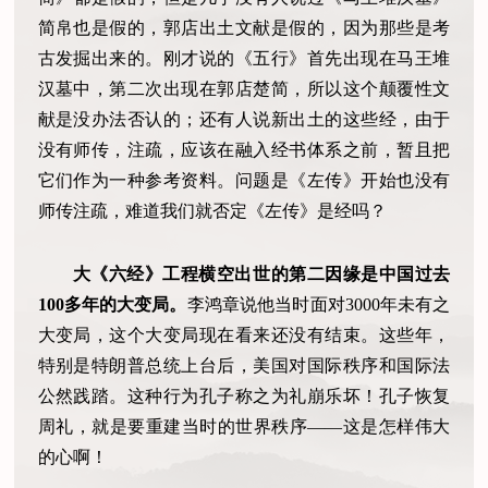
简帛也是假的，郭店出土文献是假的，因为那些是考
古发掘出来的。刚才说的《五行》首先出现在马王堆
汉墓中，第二次出现在郭店楚简，所以这个颠覆性文
献是没办法否认的；还有人说新出土的这些经，由于
没有师传，注疏，应该在融入经书体系之前，暂且把
它们作为一种参考资料。问题是《左传》开始也没有
师传注疏，难道我们就否定《左传》是经吗？
大《六经》工程横空出世的第二因缘是中国过去
100多年的大变局。
李鸿章说他当时面对3000年未有之
大变局，这个大变局现在看来还没有结束。这些年，
特别是特朗普总统上台后，美国对国际秩序和国际法
公然践踏。这种行为孔子称之为礼崩乐坏！孔子恢复
周礼，就是要重建当时的世界秩序——这是怎样伟大
的心啊！